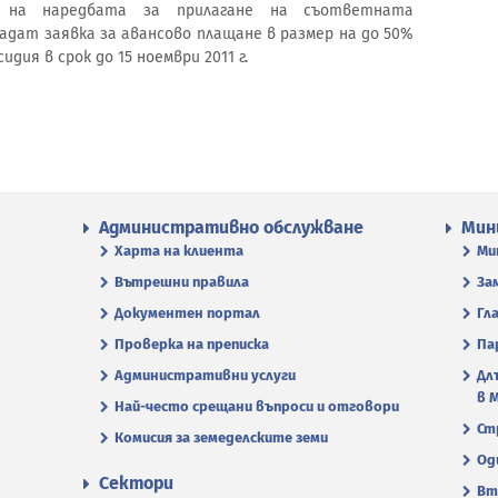
 на наредбата за прилагане на съответната
адат заявка за авансово плащане в размер на до 50%
дия в срок до 15 ноември 2011 г.
Административно обслужване
Мин
Харта на клиента
Ми
Вътрешни правила
За
Документен портал
Гл
Проверка на преписка
Па
Административни услуги
Дл
в 
Най-често срещани въпроси и отговори
Ст
Комисия за земеделските земи
Од
Сектори
Вт