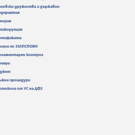
рговски дружества и държавни
едприятия
тория
тикорупция
ртификати
гнали по ЗЗЛПСПОИН
рламентарен контрол
риери
джет
ъжни процедури
отоколи от УС на ДФЗ