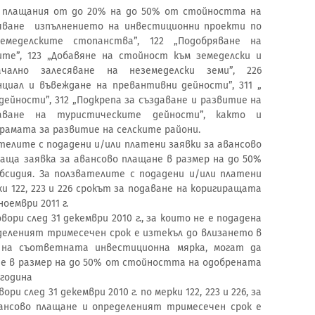
 плащания от до 20% на до 50% от стойността на
яване изпълнението на инвестиционни проекти по
емеделските стопанства”, 122 „Подобряване на
те”, 123 „Добавяне на стойност към земеделски и
ачално залесяване на неземеделски земи”, 226
циал и въвеждане на превантивни дейности”, 311 „
дейности”, 312 „Подкрепа за създаване и развитие на
рчаване на туристическите дейности”, както и
грамата за развитие на селските райони.
вателите с подадени и/или платени заявки за авансово
аща заявка за авансово плащане в размер на до 50%
сидия. За ползвателите с подадени и/или платени
и 122, 223 и 226 срокът за подаване на коригиращата
оември 2011 г.
ри след 31 декември 2010 г., за които не е подадена
деленият тримесечен срок е изтекъл до влизането в
 на съответната инвестиционна мярка, могат да
не в размер на до 50% от стойността на одобрената
 година
и след 31 декември 2010 г. по мерки 122, 223 и 226, за
вансово плащане и определеният тримесечен срок е