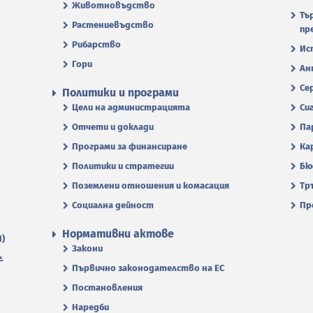
Животновъдство
Тъ
Растениевъдство
пр
Рибарство
Ис
Гори
Ан
Се
Политики и програми
Цели на администрацията
Си
Отчети и доклади
Па
Програми за финансиране
Ка
Политики и стратегии
Бю
Поземлени отношения и комасация
Тр
Социална дейност
Пр
Нормативни актове
П)
Закони
.
Първично законодателство на ЕС
Постановления
Наредби