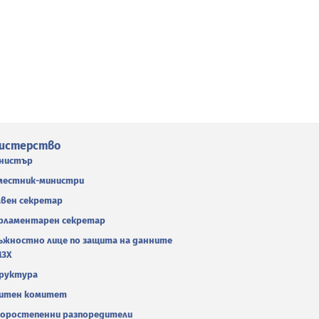
истерство
нистър
местник-министри
авен секретар
рламентарен секретар
ъжностно лице по защита на данните
МЗХ
руктура
итен комитет
оростепенни разпоредители