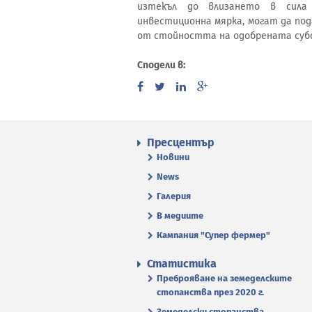
изтекъл до влизането в сила
инвестиционна мярка, могат да под
от стойността на одобрената субси
Сподели в:
Пресцентър
Новини
News
Галерия
В медиите
Кампания "Супер фермер"
Статистика
Преброяване на земеделските
стопанства през 2020 г.
Земеделски стопанства