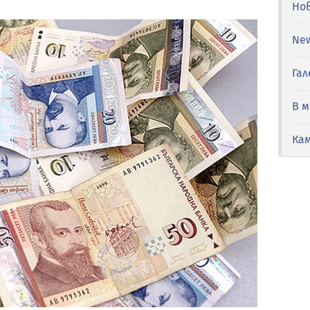
Но
Ne
Гал
В 
Ка