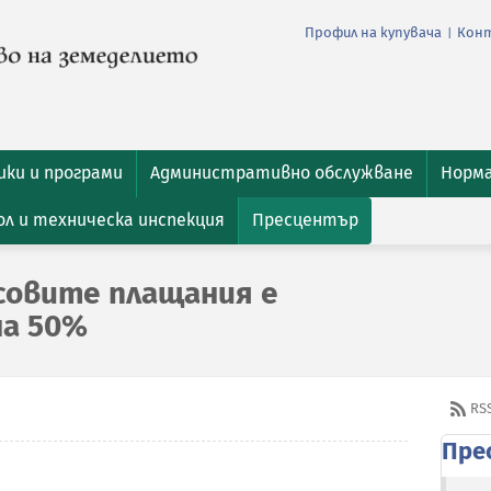
Профил на купувача
Кон
|
ки и програми
Административно обслужване
Норм
л и техническа инспекция
Пресцентър
совите плащания е
на 50%
RS
Пре