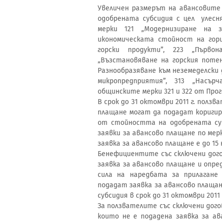
Увеличен размерът на авансовите
одобрената субсидия с цел улесн
мерки 121 „Модернизиране на з
икономическата стойност на гори
горски продукти”, 223 „Първон
„Възстановяване на горския потен
Разнообразяване към неземеделски 
микропредприятия”, 313 „Насъ
общинските мерки 321 и 322 от Про
В срок до 31 октомври 2011 г. полз
плащане могат да подадат коригир
от стойността на одобрената суб
заявки за авансово плащане по мерк
заявка за авансово плащане е до 15 н
Бенефициентите със сключени догово
заявка за авансово плащане и опре
сила на наредбата за прилагане
подадат заявка за авансово плаща
субсидия в срок до 31 октомври 2011
За ползвателите със сключени договор
които не е подадена заявка за а