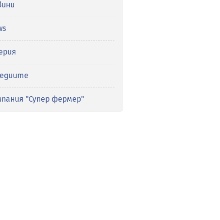
вини
ws
ерия
медиите
мпания "Супер фермер"