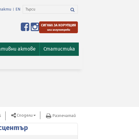
такти
EN
|
СИГНАЛ ЗА КОРУПЦИЯ
или злоупотреби
ативни актове
Статистика
Сподели
S
Разпечатай
сцентър