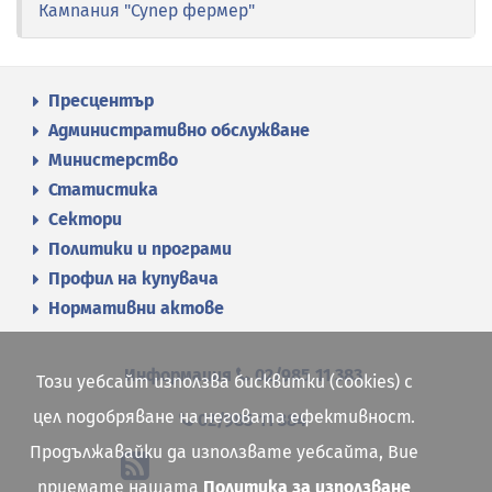
Кампания "Супер фермер"
Пресцентър
Административно обслужване
Министерство
Статистика
Сектори
Политики и програми
Профил на купувача
Нормативни актове
Информация
02/985 11 383
Този уебсайт използва бисквитки (cookies) с
цел подобряване на неговата ефективност.
02/985 11 384
Продължавайки да използвате уебсайта, Вие
приемате нашата
Политика за използване