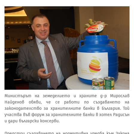
Министърът на земеделието и храните д-р Мирослав
Найденов обяви, че се работи по създаването на
законодателство за хранителните банки в България. Той
участва във форум за хранителните банки в хотел Радисън
и дари български консерви.
Предстои създаването на нормативна уредба към Закона