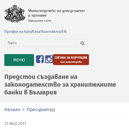
Профил на купувача
|
Контакти
|
EN
СИГНАЛ ЗА КОРУПЦИЯ
TOGGLE
МЕНЮ
или злоупотреби
NAVIGATION
Предстои създаване на
законодателство за хранителните
банки в България
Начало
Пресцентър
31 Май 2011