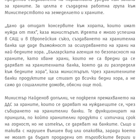
за храните. За целта е създадена работна група към
Министерството на земеделието и храните.
„Дано да отидат консервите към хората, които имат
нужда от тях”, каза министърът. Идеята е много успешна
в САЩ и в Европейския съюз, създаването на хранителна
банка ще даде възможност за осигуряването на храни на
най-бедните хора. „Българската агенция по безопасност на
храните, като хване храни, които не са вредни да се
даряват на хранителната банка, която да ги разпределя
към бедните хора”, каза министърът. Чрез хранителните
банки продуктите ще стигат до всички бедни хора, а не
само до социалните домове, обясни още той.
Министър Найденов допълни, че подкрепя премахването на
ДДС за храните, които се даряват на нуждаещите се, чрез
събирането на хранителни банки. Те функционират на
принципа, по който хранителни продукти с изтичащ срок
на годност, но не изтекъл, се даряват на банките. Също и
такива с нарушен външен вид или опаковка, заради което
не могат да бъдат продадени от търговските вериги и