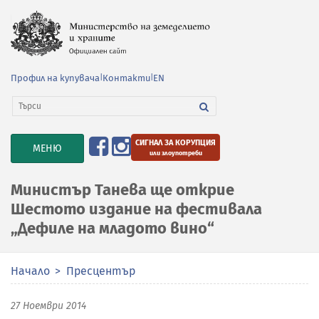
Профил на купувача
|
Контакти
|
EN
СИГНАЛ ЗА КОРУПЦИЯ
TOGGLE
МЕНЮ
или злоупотреби
NAVIGATION
Министър Танева ще открие
Шестото издание на фестивала
„Дефиле на младото вино“
Начало
Пресцентър
27 Ноември 2014