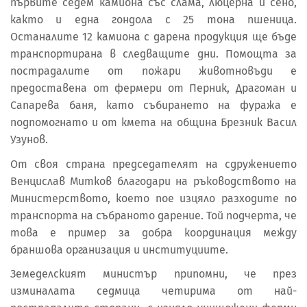
първите седем камиона със слама, люцерна и сено,
както и една гондола с 25 тона пшеница.
Останалите 12 камиона с дарена продукция ще бъде
транспортирана в следващите дни. Помощта за
пострадалите от пожари животновъди е
предоставена от фермери от Перник, Драгоман и
Сапарева баня, като събирането на фуража е
подпомогнато и от кмета на община Брезник Васил
Узунов.
От своя страна председателят на сдружението
Венцислав Митков благодари на ръководството на
Министерството, което пое изцяло разходите по
транспорта на събраното дарение. Той подчерта, че
това е пример за добра координация между
браншова организация и институциите.
Земеделският министър припомни, че през
изминалата седмица четирима от най-