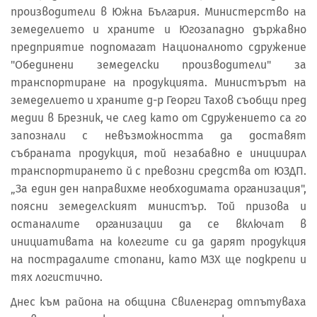
производители в Южна България. Министерство на
земеделието и храните и Югозападно държавно
предприятие подпомагат Националното сдружение
"Обединени земеделски производители" за
транспортиране на продукцията. Министърът на
земеделието и храните д-р Георги Тахов съобщи пред
медии в Брезник, че след като от Сдружението са го
запознали с невъзможността да доставят
събраната продукция, той незабавно е инициирал
транспортирането й с превозни средства от ЮЗДП.
„За един ден направихме необходимата организация",
поясни земеделският министър. Той призова и
останалите организации да се включат в
инициативата на колегите си да дарят продукция
на пострадалите стопани, като МЗХ ще подкрепи и
тях логистично.
Днес към района на община Свиленград отпътуваха