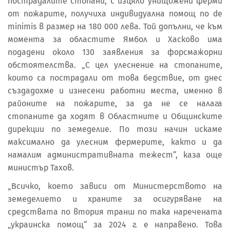
пострадалите стопани, с изцяло унищожени ферми
от пожарите, получиха индивидуална помощ по de
minimis в размер на 180 000 лева. Той допълни, че към
момента за областите Ямбол и Хасково има
подадени около 130 заявления за форсмажорни
обстоятелства. „С цел улеснение на стопаните,
които са пострадали от това бедствие, от днес
създадохме и изнесени работни места, именно в
районите на пожарите, за да не се налага
стопаните да ходят в Областните и Общинските
дирекции по земеделие. По този начин искаме
максимално да улесним фермерите, както и да
намалим административната тежест“, каза още
министър Тахов.
„Всичко, което зависи от Министерството на
земеделието и храните за осигуряване на
средствата по втория транш по така наречената
„украинска помощ“ за 2024 г. е направено. Това