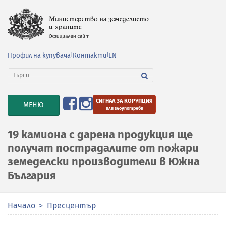
Профил на купувача
|
Контакти
|
EN
СИГНАЛ ЗА КОРУПЦИЯ
TOGGLE
МЕНЮ
или злоупотреби
NAVIGATION
19 камиона с дарена продукция ще
получат пострадалите от пожари
земеделски производители в Южна
България
Начало
Пресцентър