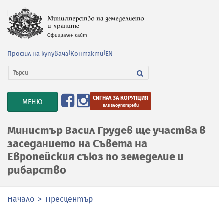
Профил на купувача
|
Контакти
|
EN
СИГНАЛ ЗА КОРУПЦИЯ
TOGGLE
МЕНЮ
или злоупотреби
NAVIGATION
Министър Васил Грудев ще участва в
заседанието на Съвета на
Европейския съюз по земеделие и
рибарство
Начало
Пресцентър