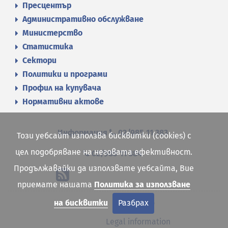
Пресцентър
Административно обслужване
Министерство
Статистика
Сектори
Политики и програми
Профил на купувача
Нормативни актове
Информация
02/985 11 383
Този уебсайт използва бисквитки (cookies) с
цел подобряване на неговата ефективност.
02/985 11 384
Продължавайки да използвате уебсайта, Вие
приемате нашата
Политика за използване
Site map
на бисквитки
Разбрах
Legal information