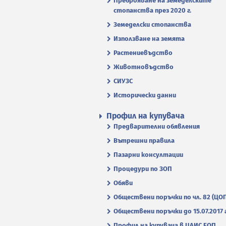
Преброяване на земеделските
стопанства през 2020 г.
Земеделски стопанства
Използване на земята
Растениевъдство
Животновъдство
СИУЗС
Исторически данни
Профил на купувача
Предварителни обявления
Вътрешни правила
Пазарни консултации
Процедури по ЗОП
Обяви
Обществени поръчки по чл. 82 (ЦО
Обществени поръчки до 15.07.2017 г
Профил на купувача в ЦАИС ЕОП