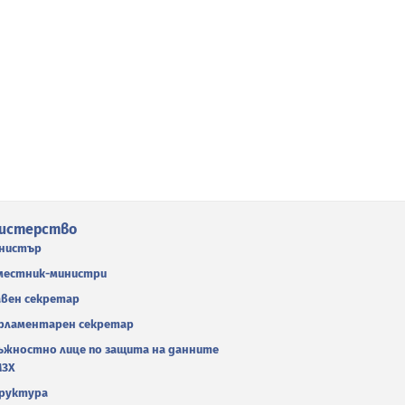
истерство
нистър
местник-министри
авен секретар
рламентарен секретар
ъжностно лице по защита на данните
МЗХ
руктура