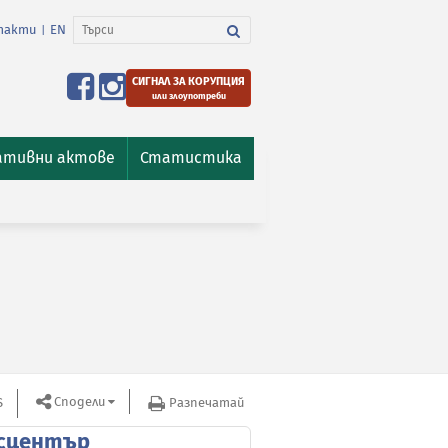
такти
EN
|
СИГНАЛ ЗА КОРУПЦИЯ
или злоупотреби
ативни актове
Статистика
Сподели
S
Разпечатай
сцентър