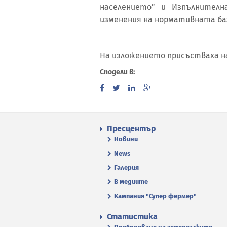
населението” и Изпълнителн
изменения на нормативната баз
На изложението присъстваха н
Сподели в:
Пресцентър
Новини
News
Галерия
В медиите
Кампания "Супер фермер"
Статистика