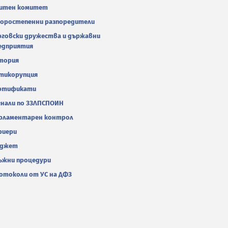
итен комитет
оростепенни разпоредители
рговски дружества и държавни
едприятия
тория
тикорупция
ртификати
гнали по ЗЗЛПСПОИН
рламентарен контрол
риери
джет
ъжни процедури
отоколи от УС на ДФЗ