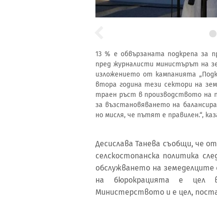
13 % е обвързаната подкрепа за п
пред журналисти министърът на зе
изложението от кампанията „Подкр
втора година тези сектори на зем
траен ръст в производството на п
за възстановяването на балансира
но мисля, че пътят е правилен.“, к
Десислава Танева съобщи, че о
селскостопанска политика сле
обслужването на земеделците 
на бюрокрацията е цел в
Министерството и е цел, поста