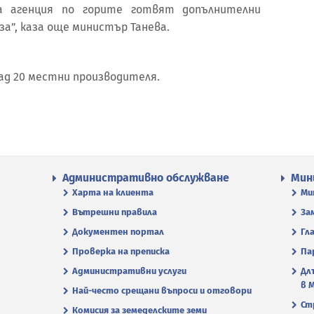
а агенция по горите готвят допълнителни
а”, каза още министър Танева.
ад 20 местни производителя.
Административно обслужване
Мин
Харта на клиента
Ми
Вътрешни правила
За
Документен портал
Гл
Проверка на преписка
Па
Административни услуги
Дл
в 
Най-често срещани въпроси и отговори
Ст
Комисия за земеделските земи