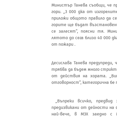
Министър Танева съобщи, че п
гори. „3 000 дка от изгорели
приложи общото правило да се 
горите ще бъдат възстановен
се залесят“, поясни тя. Ми
лятото до сега близо 40 000 д
от пожари .
Десислава Танева предупреди,
трябва да бъдем много стрикт
от действия на хората. „Ви
отговорност“, категорична бе 
„Въпреки всичко, предвид 
предизвикани от дейности на 
най-вече, в МЗХ заедно с