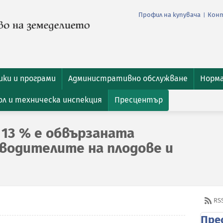
Профил на купувача
Кон
|
ки и програми
Административно обслужване
Норм
л и техническа инспекция
Пресцентър
 13 % е обвързаната
зводителите на плодове и
RS
Пре