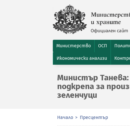
Министерство
ОСП
Полити
Икономически анализи
Контро
Министър Танева:
подкрепа за прои
зеленчуци
Начало
Пресцентър