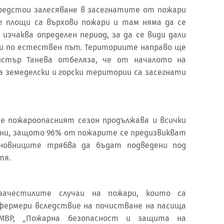
редстои залесяване в засегнатите от пожари
те площи са върхови пожари и там няма да се
изчаква определен период, за да се види дали
и по естествен път. Териториите направо ще
нистър Танева отбеляза, че от началото на
ка земеделски и горски територии са засегнати
 че пожароопасният сезон продължава и всички
ни, защото 96% от пожарите се предизвикват
новниците трябва да бъдат подведени под
тя.
зачестилите случаи на пожари, които са
фермери вследствие на почистване на пасища
 МВР, „Пожарна безопасност и защита на