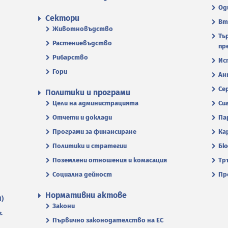
Од
Сектори
Вт
Животновъдство
Тъ
Растениевъдство
пр
Рибарство
Ис
Гори
Ан
Се
Политики и програми
Цели на администрацията
Си
Отчети и доклади
Па
Програми за финансиране
Ка
Политики и стратегии
Бю
Поземлени отношения и комасация
Тр
Социална дейност
Пр
Нормативни актове
П)
Закони
.
Първично законодателство на ЕС