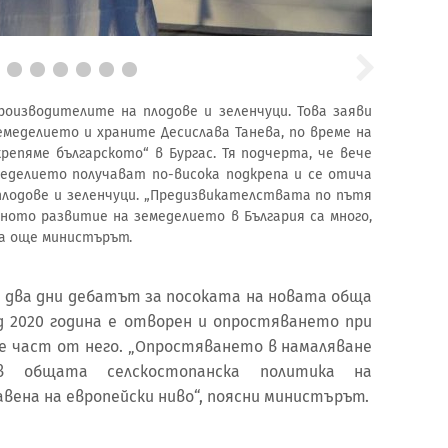
роизводителите на плодове и зеленчуци. Това заяви
меделието и храните Десислава Танева, по време на
епяме българското“ в Бургас. Тя подчерта, че вече
еделието получават по-висока подкрепа и се отича
лодове и зеленчуци. „Предизвикателствата по пътя
ното развитие на земеделието в България са много,
аза още министърът.
т два дни дебатът за посоката на новата обща
д 2020 година е отворен и опростяването при
е част от него. „Опростяването в намаляване
 общата селскостопанска политика на
вена на европейски ниво“, поясни министърът.