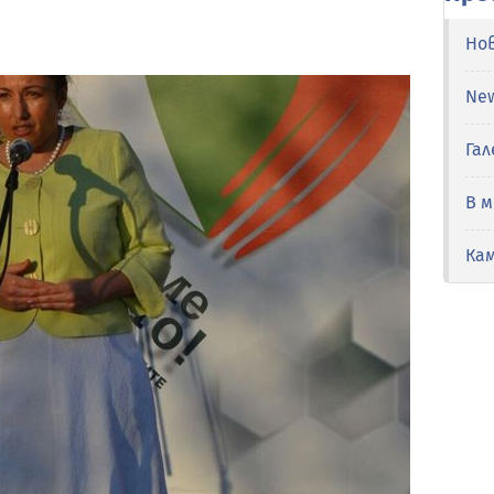
Но
Ne
Гал
В 
Ка