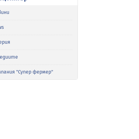
вини
ws
ерия
медиите
мпания "Супер фермер"