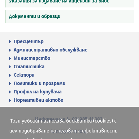
Указания за издаване на лицензии за внос
Документи и образци
Пресцентър
Административно обслужване
Министерство
Статистика
Сектори
Политики и програми
Профил на купувача
Нормативни актове
Информация
02/985 11 383
Този уебсайт използва бисквитки (cookies) с
цел подобряване на неговата ефективност.
02/985 11 384