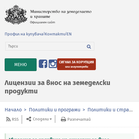
Профил на купувача
|
Контакти
|
EN
СИГНАЛ ЗА КОРУПЦИЯ
TOGGLE
МЕНЮ
или злоупотреби
NAVIGATION
Лицензии за внос на земеделски
продукти
Начало
Политики и програми
Политики и стратегии
Сподели
RSS
Разпечатай