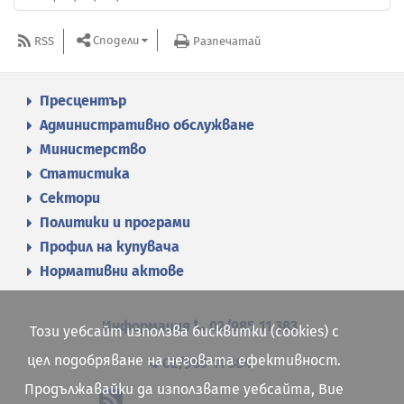
Сподели
RSS
Разпечатай
Пресцентър
Административно обслужване
Министерство
Статистика
Сектори
Политики и програми
Профил на купувача
Нормативни актове
Информация
02/985 11 383
Този уебсайт използва бисквитки (cookies) с
цел подобряване на неговата ефективност.
02/985 11 384
Продължавайки да използвате уебсайта, Вие