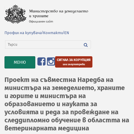
Профил на купувача
|
Контакти
|
EN
СИГНАЛ ЗА КОРУПЦИЯ
TOGGLE
МЕНЮ
или злоупотреби
NAVIGATION
Проект на съвместна Наредба на
министъра на земеделието, храните
и горите и министъра на
образованието и науката за
условията и реда за провеждане на
следдипломно обучение в областта на
ветеринарната медицина