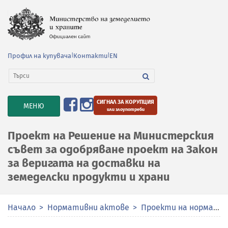
Профил на купувача
|
Контакти
|
EN
СИГНАЛ ЗА КОРУПЦИЯ
TOGGLE
МЕНЮ
или злоупотреби
NAVIGATION
Проект на Решение на Министерския
съвет за одобряване проект на Закон
за веригата на доставки на
земеделски продукти и храни
Начало
Нормативни актове
Проекти на нормативни актове