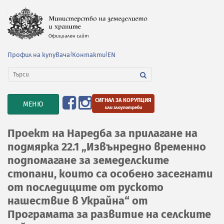
Профил на купувача
|
Контакти
|
EN
СИГНАЛ ЗА КОРУПЦИЯ
TOGGLE
МЕНЮ
или злоупотреби
NAVIGATION
Проект на Наредба за прилагане на
подмярка 22.1 „Извънредно временно
подпомагане за земеделските
стопани, които са особено засегнати
от последиците от руското
нашествие в Украйна“ от
Програмата за развитие на селските