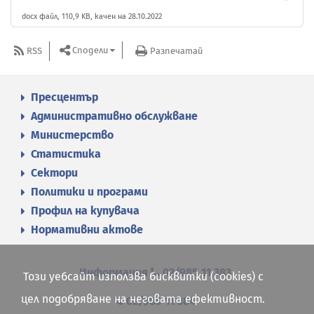
docx файл, 110,9 KB, качен на 28.10.2022
Сподели
RSS
Разпечатай
Пресцентър
Административно обслужване
Министерство
Статистика
Сектори
Политики и програми
Профил на купувача
Нормативни актове
Информация
02/985 11 383
Този уебсайт използва бисквитки (cookies) с
цел подобряване на неговата ефективност.
02/985 11 384