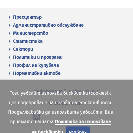
Пресцентър
Административно обслужване
Министерство
Статистика
Сектори
Политики и програми
Профил на купувача
Нормативни актове
Информация
02/985 11 383
Този уебсайт използва бисквитки (cookies) с
цел подобряване на неговата ефективност.
02/985 11 384
Продължавайки да използвате уебсайта, Вие
приемате нашата
Политика за използване
на бисквитки
Разбрах
Site map