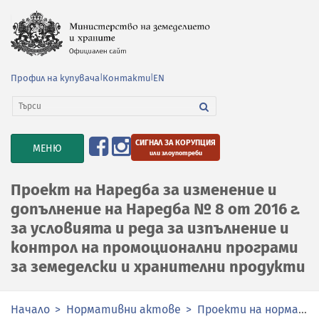
Профил на купувача
|
Контакти
|
EN
СИГНАЛ ЗА КОРУПЦИЯ
TOGGLE
МЕНЮ
или злоупотреби
NAVIGATION
Проект на Наредба за изменение и
допълнение на Наредба № 8 от 2016 г.
за условията и реда за изпълнение и
контрол на промоционални програми
за земеделски и хранителни продукти
Начало
Нормативни актове
Проекти на нормативни актове