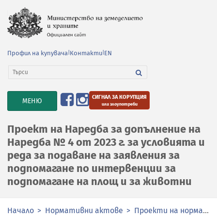
Профил на купувача
|
Контакти
|
EN
СИГНАЛ ЗА КОРУПЦИЯ
TOGGLE
МЕНЮ
или злоупотреби
NAVIGATION
Проект на Наредба за допълнение на
Наредба № 4 от 2023 г. за условията и
реда за подаване на заявления за
подпомагане по интервенции за
подпомагане на площ и за животни
Начало
Нормативни актове
Проекти на нормативни актове