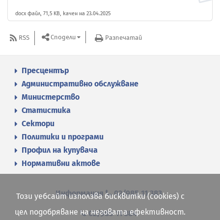
docx файл, 71,5 KB, качен на 23.04.2025
Сподели
RSS
Разпечатай
Пресцентър
Административно обслужване
Министерство
Статистика
Сектори
Политики и програми
Профил на купувача
Нормативни актове
Информация
02/985 11 383
Този уебсайт използва бисквитки (cookies) с
цел подобряване на неговата ефективност.
02/985 11 384