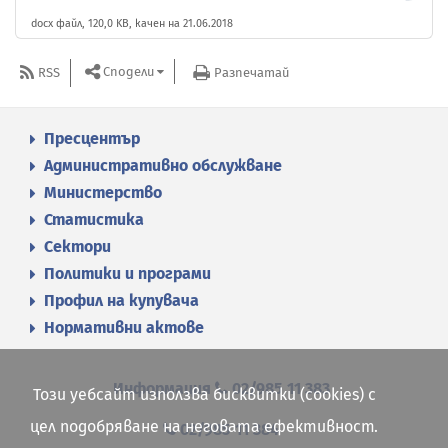
docx файл, 120,0 KB, качен на 21.06.2018
Сподели
RSS
Разпечатай
Пресцентър
Административно обслужване
Министерство
Статистика
Сектори
Политики и програми
Профил на купувача
Нормативни актове
Информация
02/985 11 383
Този уебсайт използва бисквитки (cookies) с
цел подобряване на неговата ефективност.
02/985 11 384