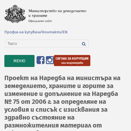
Профил на купувача
|
Контакти
|
EN
СИГНАЛ ЗА КОРУПЦИЯ
TOGGLE
МЕНЮ
или злоупотреби
NAVIGATION
Проект на Наредба на министъра на
земеделието, храните и горите за
изменение и допълнение на Наредба
№ 75 от 2006 г. за определяне на
условия и списък с изисквания за
здравно състояние на
размножителния материал от