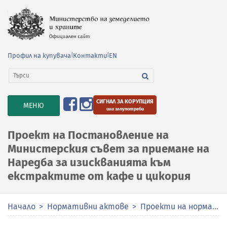
Профил на купувача
|
Контакти
|
EN
СИГНАЛ ЗА КОРУПЦИЯ
TOGGLE
МЕНЮ
или злоупотреби
NAVIGATION
Проект на Постановление на
Министерския съвет за приемане на
Наредба за изискванията към
екстрактите от кафе и цикория
Начало
Нормативни актове
Проекти на нормативни актове