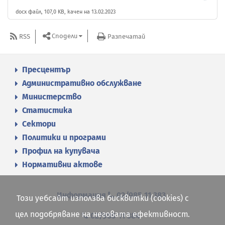
docx файл, 107,0 KB, качен на 13.02.2023
Сподели
RSS
Разпечатай
Пресцентър
Административно обслужване
Министерство
Статистика
Сектори
Политики и програми
Профил на купувача
Нормативни актове
Информация
02/985 11 383
Този уебсайт използва бисквитки (cookies) с
цел подобряване на неговата ефективност.
02/985 11 384