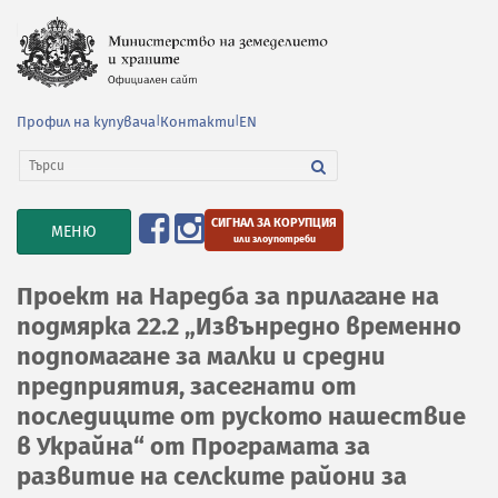
Профил на купувача
|
Контакти
|
EN
СИГНАЛ ЗА КОРУПЦИЯ
TOGGLE
МЕНЮ
или злоупотреби
NAVIGATION
Проект на Наредба за прилагане на
подмярка 22.2 „Извънредно временно
подпомагане за малки и средни
предприятия, засегнати от
последиците от руското нашествие
в Украйна“ от Програмата за
развитие на селските райони за