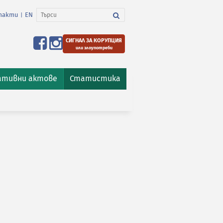
такти
EN
|
СИГНАЛ ЗА КОРУПЦИЯ
или злоупотреби
ативни актове
Статистика