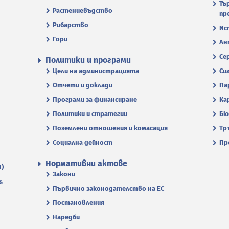
Тъ
Растениевъдство
пр
Рибарство
Ис
Гори
Ан
Се
Политики и програми
Цели на администрацията
Си
Отчети и доклади
Па
Програми за финансиране
Ка
Политики и стратегии
Бю
Поземлени отношения и комасация
Тр
Социална дейност
Пр
Нормативни актове
П)
Закони
.
Първично законодателство на ЕС
Постановления
Наредби