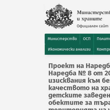
Министерство
ОСП
Полити
Икономически анализи
Контро
Проект на Наредб
Наредба № 8 от 20
изисквания към б
качеството на хр
детските заведен
обектите за търг
територията на 