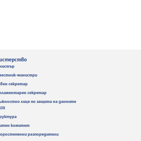
истерство
нистър
местник-министри
авен секретар
рламентарен секретар
ъжностно лице по защита на данните
МЗХ
руктура
итен комитет
оростепенни разпоредители