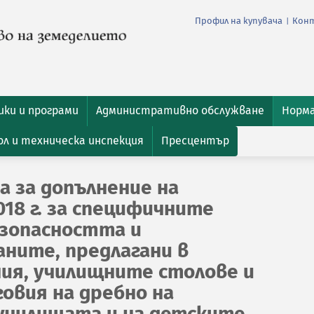
Профил на купувача
Кон
|
ки и програми
Административно обслужване
Норм
л и техническа инспекция
Пресцентър
а за допълнение на
18 г. за специфичните
езопасността и
аните, предлагани в
ия, училищните столове и
овия на дребно на
училищата и на детските