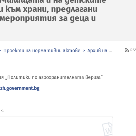
и към храни, предлагани
 мероприятия за деца и
Проекти на нормативни актове
Архив на проекти на нормативни актове
RS
ия „Политики по агрохранителната верига“
zh.government.bg
г.