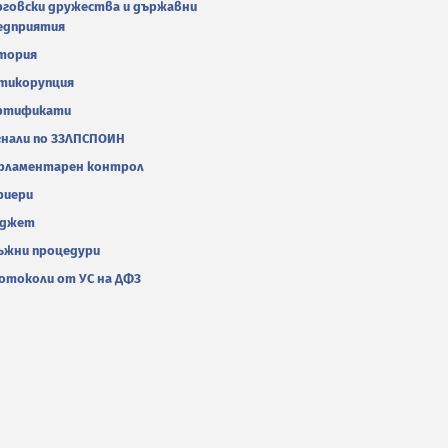
рговски дружества и държавни
едприятия
тория
тикорупция
ртификати
гнали по ЗЗЛПСПОИН
рламентарен контрол
риери
джет
ъжни процедури
отоколи от УС на ДФЗ