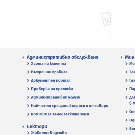
Административно обслужване
Мин
Харта на клиента
Ми
Вътрешни правила
За
Документен портал
Гл
Проверка на преписка
Па
Административни услуги
Дл
в 
Най-често срещани въпроси и отговори
Ст
Комисия за земеделските земи
Од
Сектори
Вт
Животновъдство