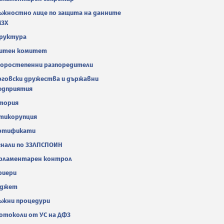
ъжностно лице по защита на данните
МЗХ
руктура
итен комитет
оростепенни разпоредители
рговски дружества и държавни
едприятия
тория
тикорупция
ртификати
гнали по ЗЗЛПСПОИН
рламентарен контрол
риери
джет
ъжни процедури
отоколи от УС на ДФЗ