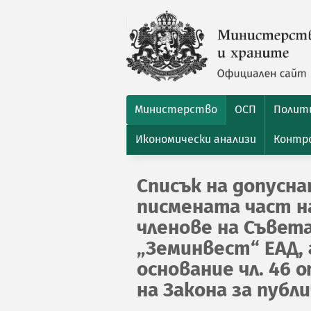
Министерство
ОСП
Полити
Икономически анализи
Контро
Списък на допусн
писмената част на
членове на Съвет
„Земинвест“ ЕАД, 
основание чл. 46 
на Закона за пуб