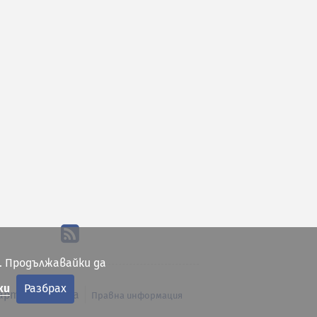
. Продължавайки да
ки
Разбрах
арта на сайта
Правна информация