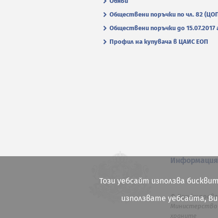
Обяви
Обществени поръчки по чл. 82 (ЦО
Обществени поръчки до 15.07.2017 г
Профил на купувача в ЦАИС ЕОП
Информаци
Този уебсайт използва бисквит
© Всички права
използвате уебсайта, В
Министерство 
храните