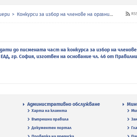
иери
Конкурси за избор на членове на органите за управление и контрол в публичните предприятия
RS
ати до писмената част на конкурса за избор на членове
АД, гр. София, изготвен на основание чл. 46 от Правилни
Административно обслужване
Мин
Харта на клиента
Ми
Вътрешни правила
За
Документен портал
Гл
Проверка на преписка
Па