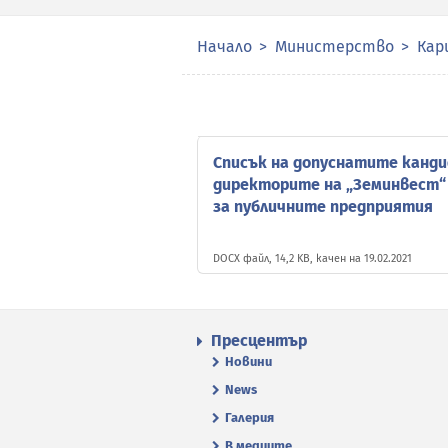
Начало
Министерство
Кар
Списък на допуснатите кандид
директорите на „Земинвест“ Е
за публичните предприятия
DOCX файл, 14,2 KB, качен на 19.02.2021
Пресцентър
Новини
News
Галерия
В медиите