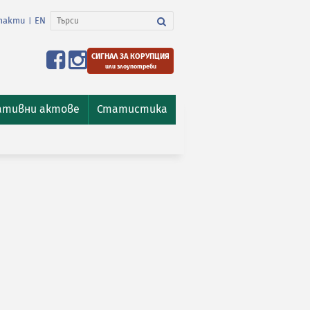
такти
EN
|
СИГНАЛ ЗА КОРУПЦИЯ
или злоупотреби
ативни актове
Статистика