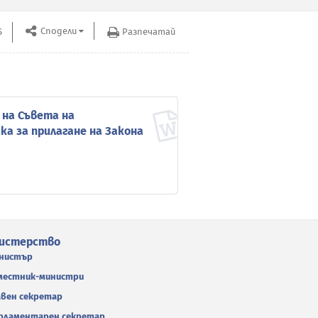
Сподели
S
Разпечатай
Архив до 31
 на Съвета на
ка за прилагане на Закона
истерство
нистър
местник-министри
авен секретар
рламентарен секретар