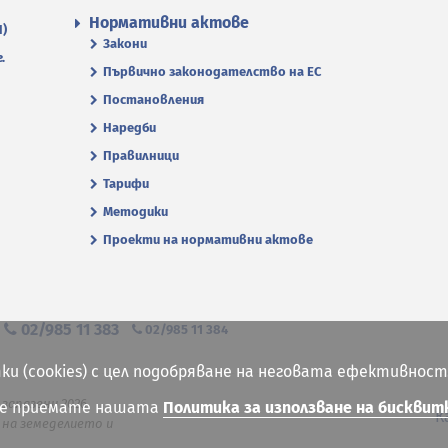
Нормативни актове
П)
Закони
.
Първично законодателство на ЕС
Постановления
Наредби
Правилници
Тарифи
Методики
Проекти на нормативни актове
я
02/985 11 383
02/985 11 384
ки (cookies) с цел подобряване на неговата ефективност
 запазени 2026
ие приемате нашата
Политика за използване на бисквит
К
на земеделието и