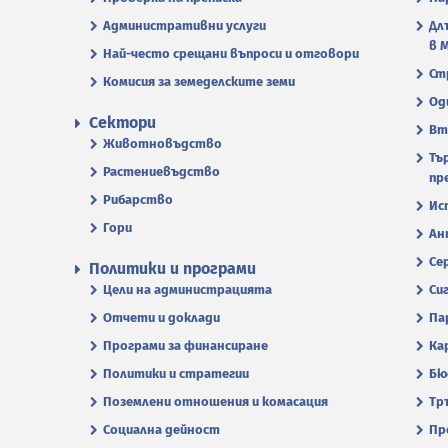
Административни услуги
Дл
в 
Най-често срещани въпроси и отговори
Ст
Комисия за земеделските земи
Од
Сектори
Вт
Животновъдство
Тъ
Растениевъдство
пр
Рибарство
Ис
Гори
Ан
Се
Политики и програми
Цели на администрацията
Си
Отчети и доклади
Па
Програми за финансиране
Ка
Политики и стратегии
Бю
Поземлени отношения и комасация
Тр
Социална дейност
Пр