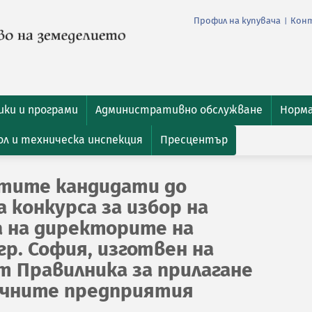
Профил на купувача
Кон
|
ки и програми
Административно обслужване
Норм
л и техническа инспекция
Пресцентър
атите кандидати до
 конкурса за избор на
а на директорите на
гр. София, изготвен на
от Правилника за прилагане
личните предприятия