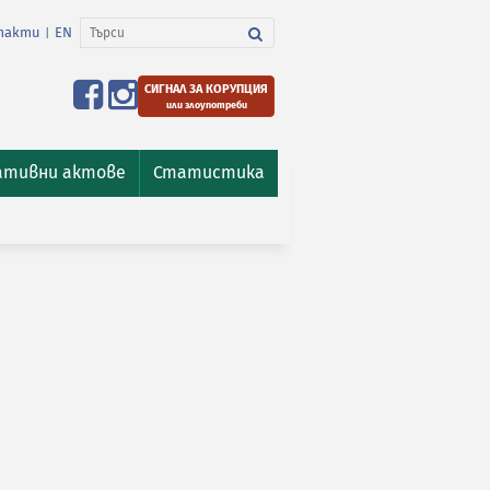
такти
EN
|
СИГНАЛ ЗА КОРУПЦИЯ
или злоупотреби
ативни актове
Статистика