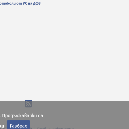
отоколи от УС на ДФЗ
. Продължавайки да
ки
Разбрах
арта на сайта
Правна информация