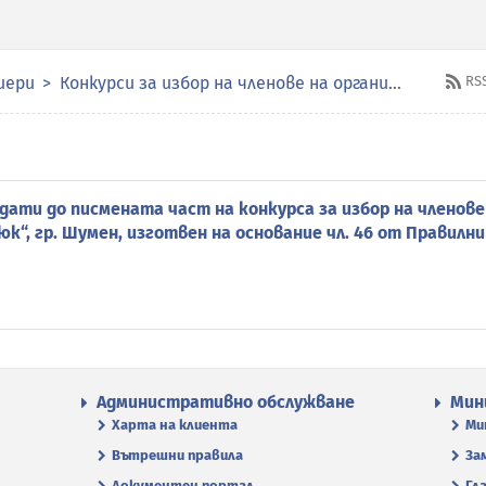
иери
Конкурси за избор на членове на органите за управление и контрол в публичните предприятия
RS
дати до писмената част на конкурса за избор на членов
“, гр. Шумен, изготвен на основание чл. 46 от Правилни
Административно обслужване
Мин
Харта на клиента
Ми
Вътрешни правила
За
Документен портал
Гл