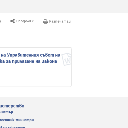
Сподели
S
Разпечатай
Архив до 31
е на Управителния съвет на
ка за прилагане на Закона
истерство
нистър
местник-министри
авен секретар