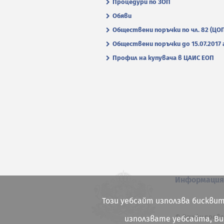
Процедури по ЗОП
Обяви
Обществени поръчки по чл. 82 (ЦО
Обществени поръчки до 15.07.2017 г
Профил на купувача в ЦАИС ЕОП
Информаци
Този уебсайт използва бисквит
© Всички права
използвате уебсайта, В