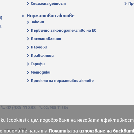
Социална дейност
Пр
Нормативни актове
П)
Закони
.
Първично законодателство на ЕС
Постановления
Наредби
Правилници
Тарифи
Методики
Проекти на нормативни актове
я
02/985 11 383
02/985 11 384
ки (cookies) с цел подобряване на неговата ефективност
 запазени 2026
ие приемате нашата
Политика за използване на бисквит
К