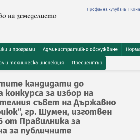
Профил на купувача
Кон
|
ки и програми
Административно обслужване
Норм
л и техническа инспекция
Пресцентър
атите кандидати до
 конкурса за избор на
ителния съвет на Държавно
июк“, гр. Шумен, изготвен
46 от Правилника за
на за публичните