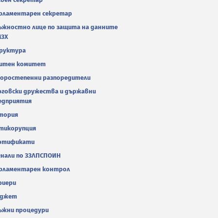
рламентарен секретар
ъжностно лице по защита на данните
МЗХ
руктура
итен комитет
оростепенни разпоредители
рговски дружества и държавни
едприятия
тория
тикорупция
ртификати
гнали по ЗЗЛПСПОИН
рламентарен контрол
риери
джет
ъжни процедури