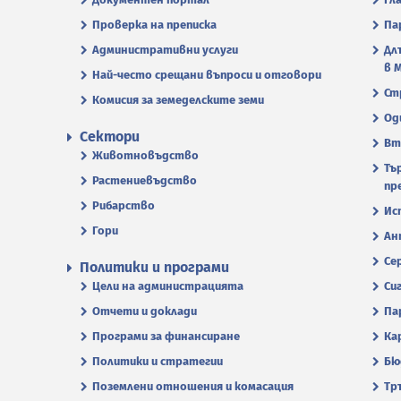
Проверка на преписка
Па
Административни услуги
Дл
в 
Най-често срещани въпроси и отговори
Ст
Комисия за земеделските земи
Од
Сектори
Вт
Животновъдство
Тъ
Растениевъдство
пр
Рибарство
Ис
Гори
Ан
Се
Политики и програми
Цели на администрацията
Си
Отчети и доклади
Па
Програми за финансиране
Ка
Политики и стратегии
Бю
Поземлени отношения и комасация
Тр