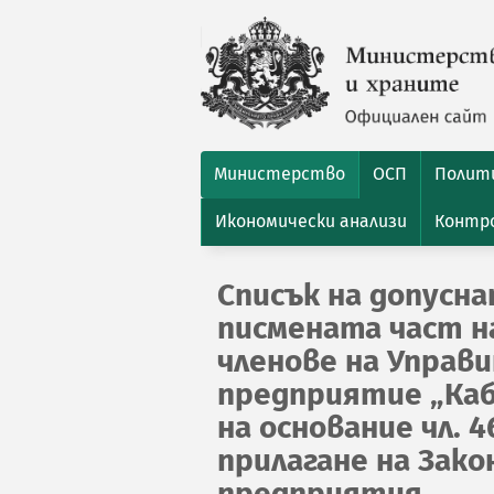
Министерство
ОСП
Полити
Икономически анализи
Контро
Списък на допусн
писмената част на
членове на Управ
предприятие „Каб
на основание чл. 
прилагане на Зако
предприятия