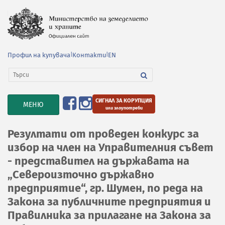
Профил на купувача
|
Контакти
|
EN
СИГНАЛ ЗА КОРУПЦИЯ
TOGGLE
МЕНЮ
или злоупотреби
NAVIGATION
Резултати от проведен конкурс за
избор на член на Управителния съвет
- представител на държавата на
„Североизточно държавно
предприятие“, гр. Шумен, по реда на
Закона за публичните предприятия и
Правилника за прилагане на Закона за