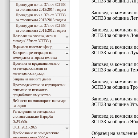
ЗСПЗЗ за община Ап
Процедури по чл. 37в от ЗСПЗЗ
за стопанската 2013/2014 година
Заповед за комисия по
Процедури по чл. 37в от ЗСПЗЗ
ЗСПЗЗ за община Лет
за стопанската 2012/2013 година
Процедури по чл. 37в от ЗСПЗЗ
Заповед за комисия по
за стопанската 2011/2012 година
ЗСПЗЗ за община Лов
Ползване на пасища, мери и
ливади ( 37ж от ЗСПЗЗ )
Заповед за комисия по
Държавен поземлен фонд
ЗСПЗЗ за община Лук
Контрол и регистрация на
земеделска и горска техника
Промяна на предназначението
Заповед за комисия по
на земеделски земи за
ЗСПЗЗ за община Тет
неземеделски нужди
Защита на личните данни
Заповед за комисия по
Противодействие на корупцията и
ЗСПЗЗ за община Тро
отнемане на незаконно
придобитото имущество
Заповед за комисия по
Дейности по мониторинг на пазара
ЗСПЗЗ за община Угъ
на зърно
Регистрация на земеделски
Заповед за комисия по
стопани съгласно Наредба
ЗСПЗЗ за община Ябл
№3/1999г.
ОСП 2021-2027
Образец на заявление 
Преброяване на земеделските