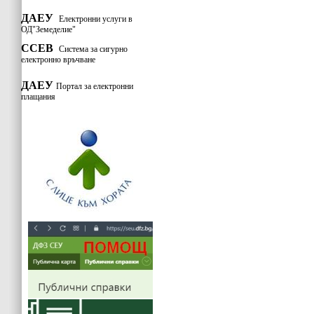
ДАЕУ
Електронни услуги в
ОД"Земеделие"
ССЕВ
Система за сигурно
електронно връчване
ДАЕУ
Портал за електронни
плащания