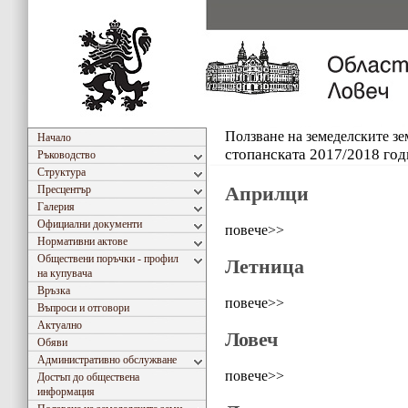
Ползване на земеделските з
Начало
стопанската 2017/2018 год
Ръководство
Структура
Априлци
Пресцентър
Галерия
Официални документи
повече>>
Нормативни актове
Обществени поръчки - профил
Летница
на купувача
Връзка
повече>>
Въпроси и отговори
Актуално
Ловеч
Обяви
Административно обслужване
повече>>
Достъп до обществена
информация