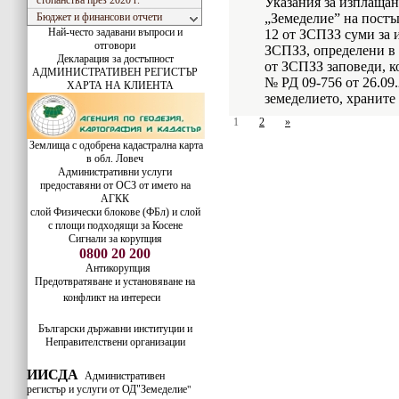
стопанства през 2020 г.
Указания за изплащан
Бюджет и финансови отчети
„Земеделие” на постъп
Най-често задавани въпроси и
12 от ЗСПЗЗ суми за и
отговори
ЗСПЗЗ, определени в и
Декларация за достъпност
от ЗСПЗЗ заповеди, к
АДМИНИСТРАТИВЕН РЕГИСТЪР
№ РД 09-756 от 26.09.
ХАРТА НА КЛИЕНТА
земеделието, храните 
1
2
»
Землища с одобрена кадастрална карта
в обл. Ловеч
Административни услуги
предоставяни от ОСЗ от името на
АГКК
слой Физически блокове (ФБл) и слой
с площи подходящи за Косене
Сигнали за корупция
0800 20 200
Антикорупция
Предотвратяване и установяване на
конфликт на интереси
Български държавни институции и
Неправителствени организации
ИИСДА
Административен
регистър и услуги от ОД"Земеделие
"