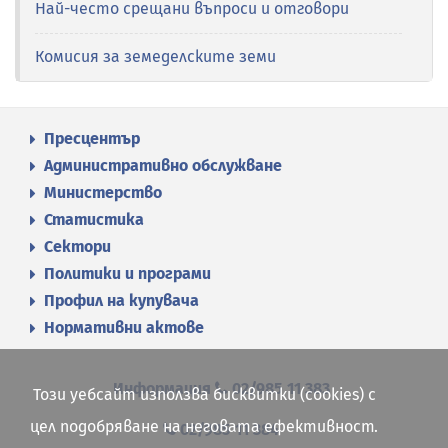
Най-често срещани въпроси и отговори
Комисия за земеделските земи
Пресцентър
Административно обслужване
Министерство
Статистика
Сектори
Политики и програми
Профил на купувача
Нормативни актове
Информация
02/985 11 383
Този уебсайт използва бисквитки (cookies) с
цел подобряване на неговата ефективност.
02/985 11 384