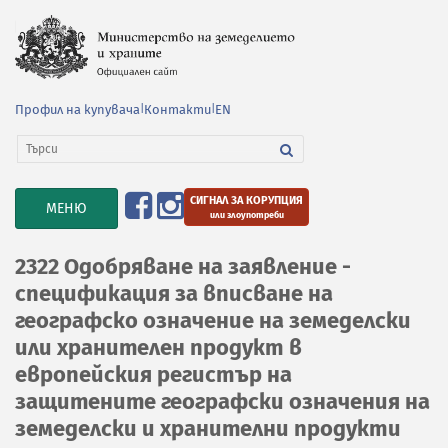
Профил на купувача
|
Контакти
|
EN
СИГНАЛ ЗА КОРУПЦИЯ
TOGGLE
МЕНЮ
или злоупотреби
NAVIGATION
2322 Одобряване на заявление -
спецификация за вписване на
географско означение на земеделски
или хранителен продукт в
европейския регистър на
защитените географски означения на
земеделски и хранителни продукти