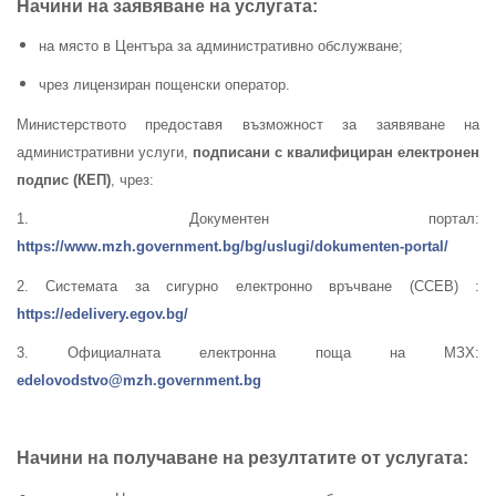
Начини на заявяване на услугата:
на място в Центъра за административно обслужване;
чрез лицензиран пощенски оператор.
Министерството предоставя възможност за заявяване на
административни услуги,
подписани с квалифициран електронен
подпис (КЕП)
, чрез:
1. Документен портал:
https://www.mzh.government.bg/bg/uslugi/dokumenten-portal/
2. Системата за сигурно електронно връчване (ССЕВ) :
https://edelivery.egov.bg/
3. Официалната електронна поща на МЗХ:
edelovodstvo@mzh.government.bg
Начини на получаване на резултатите от услугата: