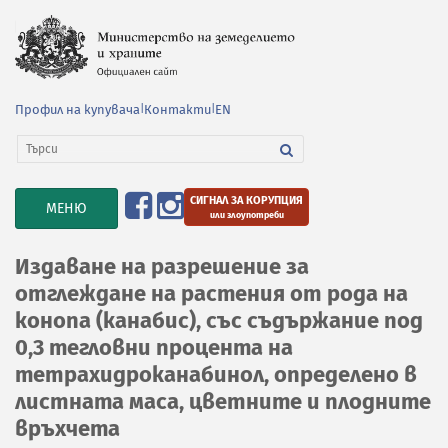
Профил на купувача
|
Контакти
|
EN
СИГНАЛ ЗА КОРУПЦИЯ
TOGGLE
МЕНЮ
или злоупотреби
NAVIGATION
Издаване на разрешение за
отглеждане на растения от рода на
конопа (канабис), със съдържание под
0,3 тегловни процента на
тетрахидроканабинол, определено в
листната маса, цветните и плодните
връхчета