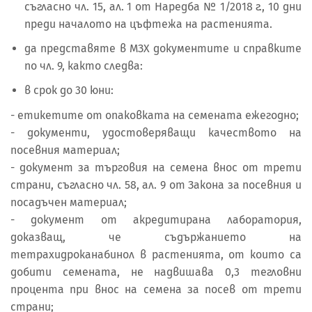
съгласно чл. 15, ал. 1 от Наредба № 1/2018 г., 10 дни
преди началото на цъфтежа на растенията.
да представяте в МЗХ документите и справките
по чл. 9, както следва:
в срок до 30 юни:
- етикетите от опаковката на семената ежегодно;
- документи, удостоверяващи качеството на
посевния материал;
- документ за търговия на семена внос от трети
страни, съгласно чл. 58, ал. 9 от Закона за посевния и
посадъчен материал;
- документ от акредитирана лаборатория,
доказващ, че съдържанието на
тетрахидроканабинол в растенията, от които са
добити семената, не надвишава 0,3 тегловни
процента при внос на семена за посев от трети
страни;