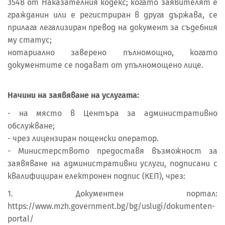
354в от Наказателния кодекс; когато заявителят е
гражданин или е регистриран в друга държава, се
прилага легализиран превод на документ за съдебния
му статус;
нотариално заверено пълномощно, когато
документите се подават от упълномощено лице.
Начини на заявяване на услугата:
- на място в Центъра за административно
обслужване;
- чрез лицензиран пощенски оператор.
- Министерството предоставя възможност за
заявяване на административни услуги, подписани с
квалифициран електронен подпис (КЕП), чрез:
1. Документен портал:
https://www.mzh.government.bg/bg/uslugi/dokumenten-
portal/