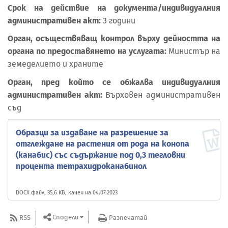
Срок на действие на документа/индивидуалния
административен акт:
3 години
Орган, осъществяващ контрол върху дейността на
органа по предоставянето на услугата:
Министър на
земеделието и храните
Орган, пред който се обжалва индивидуалния
административен акт:
Върховен административен
съд
Образци за издаване на разрешение за
отглеждане на растения от рода на конопа
(канабис) със съдържание под 0,3 тегловни
процента тетрахидроканабинол
DOCX файл, 35,6 KB, качен на 04.07.2023
Сподели
RSS
Разпечатай