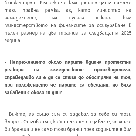
бюджетират. Въпреки че към днешна дата нямаме
тази правна рамка, аз, като министър на
земеделието, съм пуснал искане към
Министерството на финансите за осигуряване в
пълен размер на два транша за следващата 2025
година.
- Напрежението около парите вдигна протестни
реакции на земеделските производители,
справедливо ли е да се стига до обостряне на тон,
при положението че парите са обещани, но бяха
забавени с около 10 дни?
- Вижте, аз също съм си задавал за себе си този
въпрос. Отговорът, който аз съм си давал е, че може
би бранша и не само този бранш през годините е бил