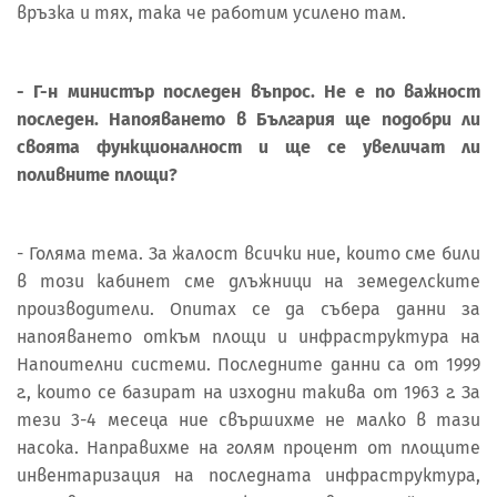
връзка и тях, така че работим усилено там.
- Г-н министър последен въпрос. Не е по важност
последен. Напояването в България ще подобри ли
своята функционалност и ще се увеличат ли
поливните площи?
- Голяма тема. За жалост всички ние, които сме били
в този кабинет сме длъжници на земеделските
производители. Опитах се да събера данни за
напояването откъм площи и инфраструктура на
Напоителни системи. Последните данни са от 1999
г., които се базират на изходни такива от 1963 г. За
тези 3-4 месеца ние свършихме не малко в тази
насока. Направихме на голям процент от площите
инвентаризация на последната инфраструктура,