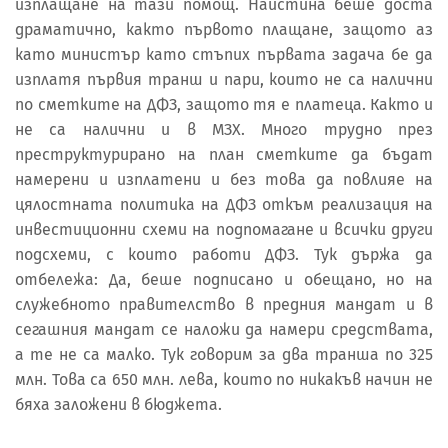
изплащане на тази помощ. Наистина беше доста
драматично, както първото плащане, защото аз
като министър като стъпих първата задача бе да
изплатя първия транш и пари, които не са налични
по сметките на ДФЗ, защото тя е платеца. Както и
не са налични и в МЗХ. Много трудно през
преструктурирано на план сметките да бъдат
намерени и изплатени и без това да повлияе на
цялостната политика на ДФЗ откъм реализация на
инвестиционни схеми на подпомагане и всички други
подсхеми, с които работи ДФЗ. Тук държа да
отбележа: Да, беше подписано и обещано, но на
служебното правителство в предния мандат и в
сегашния мандат се наложи да намери средствата,
а те не са малко. Тук говорим за два транша по 325
млн. Това са 650 млн. лева, които по никакъв начин не
бяха заложени в бюджета.