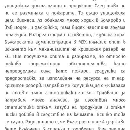
унищожиха доста площи и продукция. След това не
ни се разминаха и пожарите. Те също унищожиха
цели бизнеси. Аз обикалях много ходих в Болярово и
във Воден, и Хасковско, там видях наистина голяма
трагедия. Изгорели ферми и животни, съдби на хора.
Българската администрация в МЗХ нямаше опит в
искането към механизмите на кризисния резерв на
ЕС. Ние проучихме опита и разбрахме, че относно
такива форсмажорни обстоятелства като
непреодолима сила като пожари, градушки са
предпоставки за използване на ресурса на т.нар.
кризисен резерв. Направихме комуникация с ЕК казаха
ни какъв е пътя, а той никак не е лек. Трябваше да
направим много анализи, да изготвим много
статистика откъм загуби на продукция и откъм
ниски добиви в следствие на климата. Всичко това
се случи. Радостното е, че България с още 4 държави
беше включена в списъка и одобрена. Към днешна