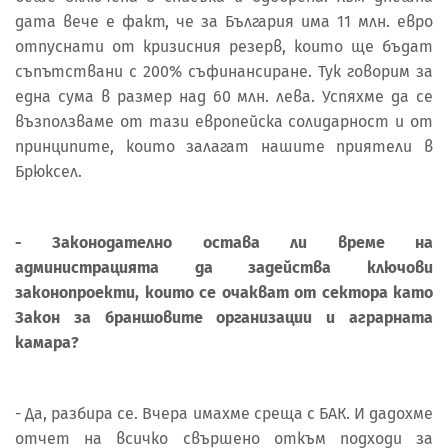
дата вече е факт, че за България има 11 млн. евро
отпуснати от кризисния резерв, които ще бъдат
съпътствани с 200% съфинансиране. Тук говорим за
една сума в размер над 60 млн. лева. Успяхме да се
възползваме от тази европейска солидарност и от
принципите, които залагат нашите приятели в
Брюксел.
- Законодателно остава ли време на
администрацията да задейства ключови
законопроекти, които се очакват от сектора като
Закон за браншовите организации и аграрната
камара?
- Да, разбира се. Вчера имахме среща с БАК. И дадохме
отчет на всичко свършено откъм подходи за