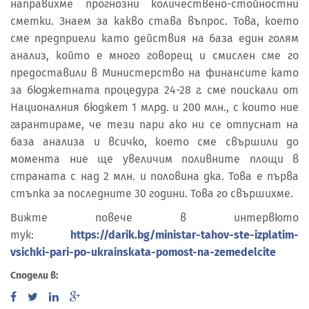
направихме прогнозни количествено-стойностни
сметки. Знаем за какво става въпрос. Това, което
сме предприели като действия на база един голям
анализ, който е много говорещ и смислен сме го
предоставили в Министерство на финансите като
за бюджетната процедура 24-28 г. сме поискали от
Националния бюджет 1 млрд. и 200 млн., с които ние
гарантираме, че тези пари ако ни се отпуснат на
база анализа и всичко, което сме свършили до
момента ние ще увеличим поливните площи в
страната с над 2 млн. и половина дка. Това е първа
стъпка за последните 30 години. Това го свършихме.
Вижте повече в интервюто
тук:
https://darik.bg/ministar-tahov-ste-izplatim-
vsichki-pari-po-ukrainskata-pomost-na-zemedelcite
Сподели в: