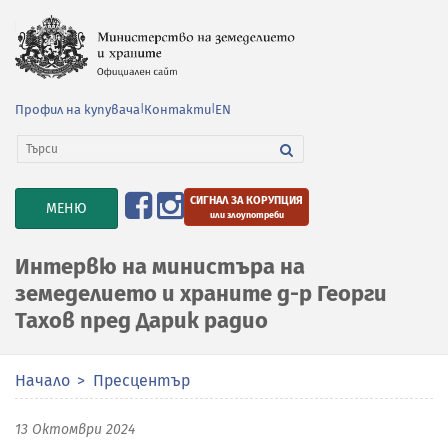
Профил на купувача
|
Контакти
|
EN
СИГНАЛ ЗА КОРУПЦИЯ
TOGGLE
МЕНЮ
или злоупотреби
NAVIGATION
Интервю на министъра на
земеделието и храните д-р Георги
Тахов пред Дарик радио
Начало
Пресцентър
13 Октомври 2024