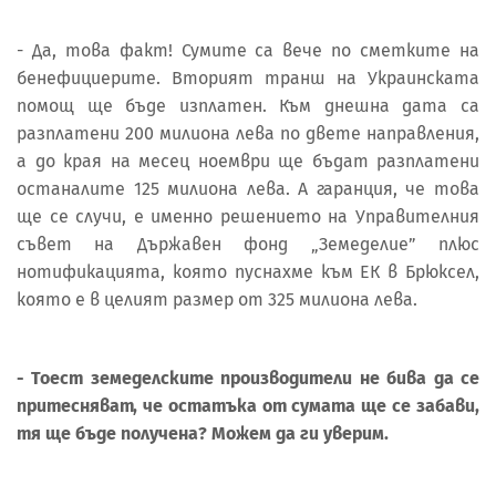
- Да, това факт! Сумите са вече по сметките на
бенефициерите. Вторият транш на Украинската
помощ ще бъде изплатен. Към днешна дата са
разплатени 200 милиона лева по двете направления,
а до края на месец ноември ще бъдат разплатени
останалите 125 милиона лева. А гаранция, че това
ще се случи, е именно решението на Управителния
съвет на Държавен фонд „Земеделие” плюс
нотификацията, която пуснахме към ЕК в Брюксел,
която е в целият размер от 325 милиона лева.
- Тоест земеделските производители не бива да се
притесняват, че остатъка от сумата ще се забави,
тя ще бъде получена? Можем да ги уверим.