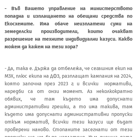
- Във Вашето управление на министерството
попадна и изплащането на обещани средства по
Екосхемите. Има обаче неизплатени суми на
земеделски производители, които очакват
разрешение на техните индивидуални казуси. Какво
можем да кажем на тези хора?
- Да, така е. Държа да отбележа, че сегашния екип на
МЗХ, плюс екипа на ДФЗ, разплащат кампания на 2024,
която започна през 2023 г. и всички нормативи,
наредби са от онзи момент. Аз неколкократно
обявих, че там където има допуснати
административни грешки, а то има такива, там
където има допуснати административни пропуски
откъм норматив, всички тези казуси ще бъдат
проверени наново. Стопаните засегнати от тези