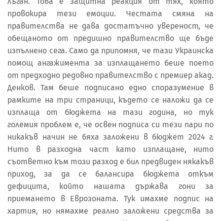
лъган. Това е защитна реакция от тях, която
провокира тези емоции. Честата смяна на
правителства не дава достатъчно увереност, че
обещаното от предишно правителство ще бъде
изпълнено сега. Само да припомня, че тази Украинска
помощ ангажимента за изплащането беше поето
от предходно редовно правителство с премиер акад.
Денков. Там беше подписано едно споразумение в
рамките на три страници, където се наложи да се
изплаща от бюджета на тази година, но тук
големия проблем е, че освен подписа си тези пари по
никакъв начин не бяха заложени в бюджет 2024 г.
Нито в разходна част като изплащане, нито
съответно към този разход е бил предвиден някакъв
приход, за да се балансира бюджета откъм
дефицита, който нашата държава гони за
приемането в Еврозоната. Тук имахме подпис на
хартия, но нямахме реално заложени средства за