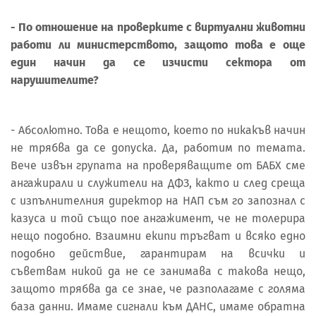
- По отношение на проверките с виртуални животни
работи ли министерството, защото това е още
един начин да се изчисти сектора от
нарушителите?
- Абсолютно. Това е нещото, което по никакъв начин
не трябва да се допуска. Да, работим по темата.
Вече извън групата на проверяващите от БАБХ сме
ангажирали и служители на ДФЗ, както и след среща
с изпълнителния директор на НАП съм го запознал с
казуса и той също пое ангажимент, че не толерира
нещо подобно. Взаимни екипи тръгват и всяко едно
подобно действие, гарантирам на всички и
съветвам никой да не се занимава с такова нещо,
защото трябва да се знае, че разполагаме с голяма
база данни. Имаме сигнали към ДАНС, имаме обратна