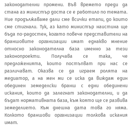
законодателни промени. Във времето преди да
стана аз министър доста се е работило по темата.
Ние продължаваме дали сме всички етапи, до които
сме стигнали. Тук, аз като министър наистина ще
бъда по-радостен, когато повече представители на
браншовите организации имат еднакво мнение
относно законодателна база именно за тези
законопроекти. Получава се така, че
предложенията, които постъпват при нас се
различават. Оказва се да играем ролята на
медиатор, а на мен ми се иска да виждам един
обединен земеделски бранш с едни обединени
искания, които да залегнат законодателни, и да
бъдат нормативната база, към която ще се развива
земеделието. Към днешна дата това го няма.
Колкото браншови организации толкова искания
имат.