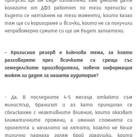
пропуски ще им бъде изплатено. Към днешна дата
колегите от ДФЗ работят по тези преписки и
където се натъкнем на тези моменти, които казах
там ще си коригираме и всички, които не са получили
неправомерно сумите си ще им бъдат заплатени.
- Кризисния резерв е ключова тема, за която
разговаряте през всичките си срещи със
земеделските производители, повече информация
можем ли дадем за нашата аудитория?
- Да. В последните 4-5 месеца откакто съм
министър, браншът и аз като принципал се
сблъскахме с негативните влияния, които оказват
климатичните промени, а именно спомняте си
пролетта и началото на лятото, когато не беше
типично паднаха голям брой градушки, които