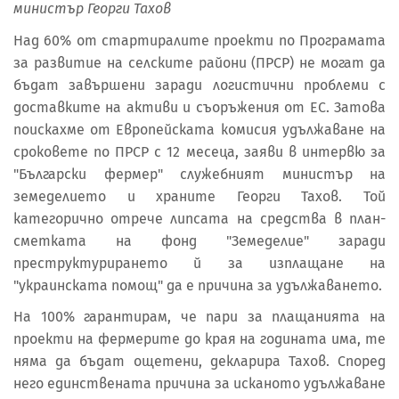
министър Георги Тахов
Над 60% от стартиралите проекти по Програмата
за развитие на селските райони (ПРСР) не могат да
бъдат завършени заради логистични проблеми с
доставките на активи и съоръжения от ЕС. Затова
поискахме от Европейската комисия удължаване на
сроковете по ПРСР с 12 месеца, заяви в интервю за
"Български фермер" служебният министър на
земеделието и храните Георги Тахов. Той
категорично отрече липсата на средства в план-
сметката на фонд "Земеделие" заради
преструктурирането й за изплащане на
"украинската помощ" да е причина за удължаването.
На 100% гарантирам, че пари за плащанията на
проекти на фермерите до края на годината има, те
няма да бъдат ощетени, декларира Тахов. Според
него единствената причина за исканото удължаване