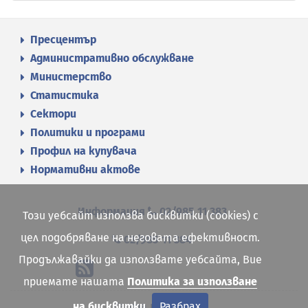
Пресцентър
Административно обслужване
Министерство
Статистика
Сектори
Политики и програми
Профил на купувача
Нормативни актове
Информация
02/985 11 383
Този уебсайт използва бисквитки (cookies) с
цел подобряване на неговата ефективност.
02/985 11 384
Продължавайки да използвате уебсайта, Вие
приемате нашата
Политика за използване
Карта на сайта
на бисквитки
Разбрах