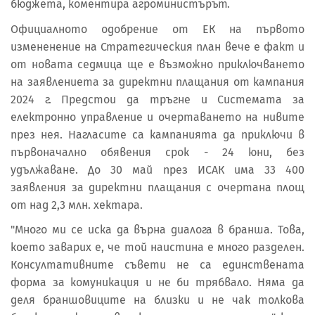
бюджета, коментира агроминистърът.
Официалното одобрение от ЕК на първото
измененение на Стратегическия план вече е факт и
от новата седмица ще е възможно приключването
на заявлениета за директни плащания от кампания
2024 г. Предстои да тръгне и Системата за
електронно управление и очертаването на нивите
през нея. Нагласите са кампанията да приключи в
първоначално обявения срок - 24 юни, без
удължаване. До 30 май през ИСАК има 33 400
заявления за директни плащания с очертана площ
от над 2,3 млн. хектара.
"Много ми се иска да върна диалога в бранша. Това,
което заварих е, че той наистина е много разделен.
Консултативните съвети не са единствената
форма за комуникация и не би трябвало. Няма да
деля браншовиците на близки и не чак толкова