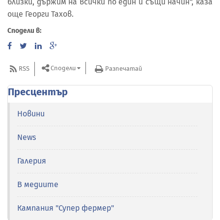
близки, държим на всички по един и същи начин", каза
още Георги Тахов.
Сподели в:
Сподели
RSS
Разпечатай
Пресцентър
Новини
News
Галерия
В медиите
Кампания "Супер фермер"