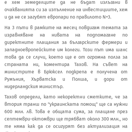
е хем земеделците да не бъдат излъгани в
очакванията си за изпълнение на инвестициите, хем
и да не се загубят европари по правилото N+3.
На 3 пъти в рамките на месец повдигам темата за
изравняване на нивата на подпомагане по
директните плащания за българските фермери и
западноевропейските им колеги. Този път има шанс
това да се случи, което ще е от огромна полза за
страната ни, коментира Тахов. На съвет на
министрите в Брюксел подкрепа е получена от
Румъния, Хърватска и Полша, и дори от
нидерландския министър.
Тахов определи, като некоректни сметките, че за
втория транш по "украинската помощ" ще са нужни
600 млн. лв. Това е общата сума, за плащане през
септември-октомври ще трябват около 300 млн., но
те няма как да се осигурят без актуализация на