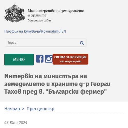
Профил на купувача
|
Контакти
|
EN
СИГНАЛ ЗА КОРУПЦИЯ
TOGGLE
МЕНЮ
или злоупотреби
NAVIGATION
Интервю на министъра на
земеделието и храните д-р Георги
Тахов пред в. "Български фермер"
Начало
Пресцентър
03 Юни 2024