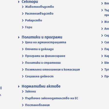
Сектори
Вт
Животновъдство
Тъ
Растениевъдство
пр
Рибарство
Ис
Гори
Ан
Се
Политики и програми
Цели на администрацията
Си
Отчети и доклади
Па
Програми за финансиране
Ка
Политики и стратегии
Бю
Поземлени отношения и комасация
Тр
Социална дейност
Пр
Нормативни актове
П)
Закони
.
Първично законодателство на ЕС
Постановления