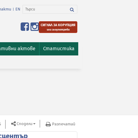
такти
EN
|
СИГНАЛ ЗА КОРУПЦИЯ
или злоупотреби
ативни актове
Статистика
Сподели
S
Разпечатай
сцентър