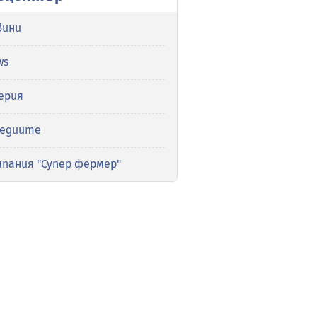
вини
ws
ерия
медиите
мпания "Супер фермер"