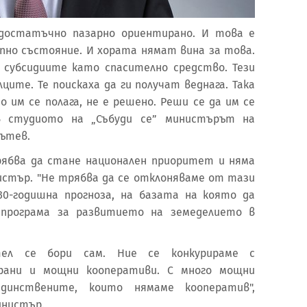
 достатъчно пазарно ориентирано. И това е
ипно състояние. И хората нямат вина за това.
 субсидиите като спасително средство. Тези
ците. Те поискаха да ги получат веднага. Така
 им се полага, не е решено. Реши се да им се
 в студиото на „Събуди се” министърът на
Вътев.
ябва да стане национален приоритет и няма
нистър. "Не трябва да се отклоняваме от тази
30-годишна прогноза, на базата на която да
 програма за развитието на земеделието в
ител се бори сам. Ние се конкурираме с
ирани и мощни кооперативи. С много мощни
динствените, които нямаме кооператив",
инистър.