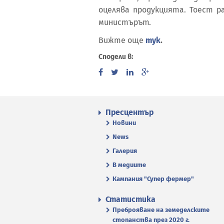
оцелява продукцията. Тоест р
министърът.
Вижте още
тук
.
Сподели в:
Пресцентър
Новини
News
Галерия
В медиите
Кампания "Супер фермер"
Статистика
Преброяване на земеделските
стопанства през 2020 г.