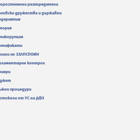
оростепенни разпоредители
рговски дружества и държавни
едприятия
тория
тикорупция
ртификати
гнали по ЗЗЛПСПОИН
рламентарен контрол
риери
джет
ъжни процедури
отоколи от УС на ДФЗ