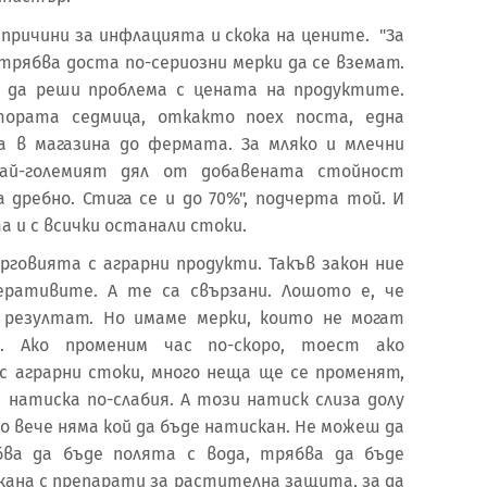
причини за инфлацията и скока на цените. "За
трябва доста по-сериозни мерки да се вземат.
 да реши проблема с цената на продуктите.
ората седмица, откакто поех поста, една
 в магазина до фермата. За мляко и млечни
най-големият дял от добавената стойност
 дребно. Стига се и до 70%", подчерта той. И
а и с всички останали стоки.
ърговията с аграрни продукти. Такъв закон ние
перативите. А те са свързани. Лошото е, че
а резултат. Но имаме мерки, които не могат
. Ако променим час по-скоро, тоест ако
с аграрни стоки, много неща ще се променят,
натиска по-слабия. А този натиск слиза долу
о вече няма кой да бъде натискан. Не можеш да
бва да бъде полята с вода, трябва да бъде
кана с препарати за растителна защита, за да