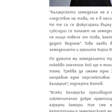
"Българското земеделие не е
следствие на това, че е в нас
Но те са се фокусирали върху
субсидии се полагат на земедел
че нищо повече от това, което
дадат веднага". Това заяви
земеделието и храните Кирил 
По думите му земеделието тр
никакво значение кой ще е ми
тема. Трябва да имаме една 
направим една перспективна
България", подчерта Вътев.
"Всеки български производ
изключително добре организ
аграрни камари. Ние сме е
категоричен е земеделският м