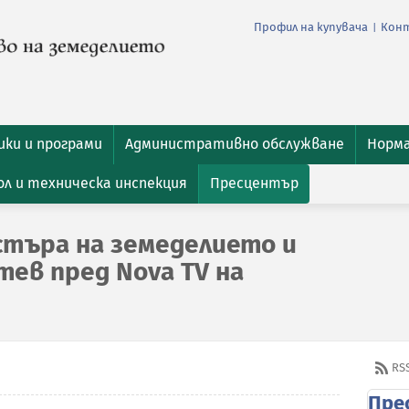
Профил на купувача
Кон
|
ки и програми
Административно обслужване
Норм
л и техническа инспекция
Пресцентър
търа на земеделието и
тев пред Nova TV на
RS
Пре