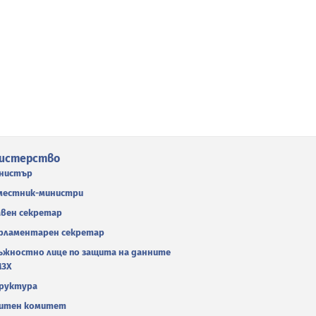
истерство
нистър
местник-министри
авен секретар
рламентарен секретар
ъжностно лице по защита на данните
МЗХ
руктура
итен комитет