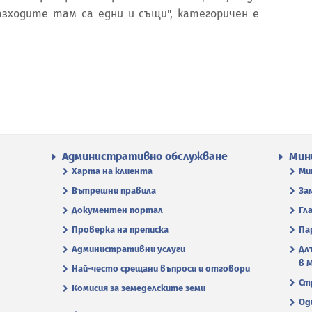
азходите там са едни и същи", категоричен е
Административно обслужване
Мин
Харта на клиента
Ми
Вътрешни правила
За
Документен портал
Гл
Проверка на преписка
Па
Административни услуги
Дл
в 
Най-често срещани въпроси и отговори
Ст
Комисия за земеделските земи
Од