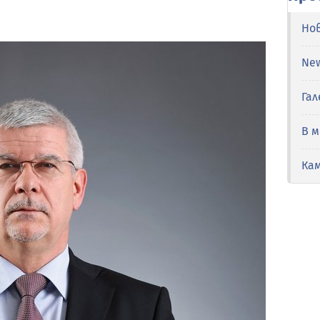
Но
Ne
Гал
В 
Ка