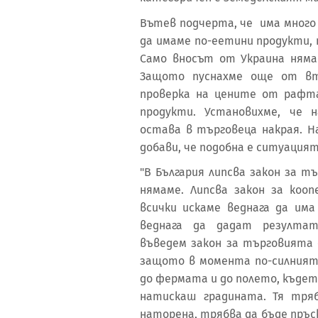
Вътев подчерта, че има много 
да имаме по-еетини продукти, 
Само вносът от Украина няма
Защото пуснахме още от вт
проверка на цените от рафта
продукти. Установихме, че 
остава в търговеца накрая. На
добави, че подобна е ситуацият
"В България липсва закон за т
нямаме. Липсва закон за коо
всички искаме веднага да им
веднага да дадат резултат
въведем закон за търговията 
защото в момента по-силният 
до фермата и до полето, къдет
натискаш градината. Тя тря
наторена, трябва да бъде пръс