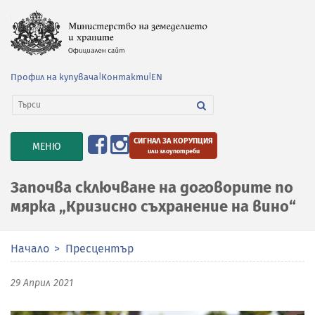
Профил на купувача
|
Контакти
|
EN
СИГНАЛ ЗА КОРУПЦИЯ
TOGGLE
МЕНЮ
или злоупотреби
NAVIGATION
Започва сключване на договорите по
мярка „Кризисно съхранение на вино“
Начало
Пресцентър
29 Април 2021