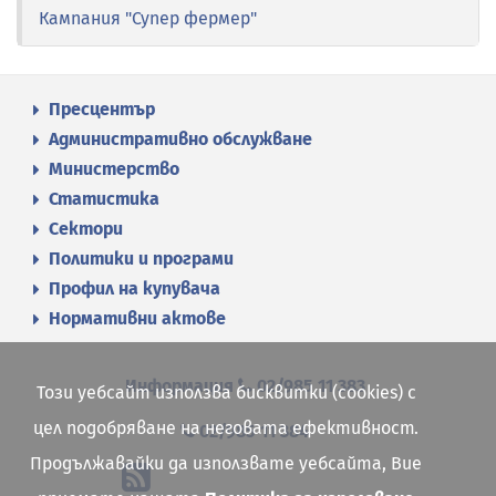
Кампания "Супер фермер"
Пресцентър
Административно обслужване
Министерство
Статистика
Сектори
Политики и програми
Профил на купувача
Нормативни актове
Информация
02/985 11 383
Този уебсайт използва бисквитки (cookies) с
цел подобряване на неговата ефективност.
02/985 11 384
Продължавайки да използвате уебсайта, Вие