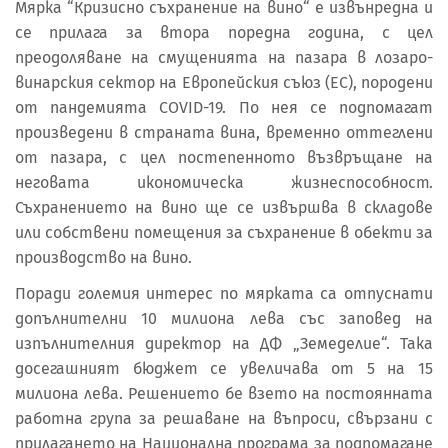
Мярка “Кризисно съхранение на вино“ е извънредна и
се прилага за втора поредна година, с цел
преодоляване на смущенията на пазара в лозаро-
винарския сектор на Европейския съюз (ЕС), породени
от пандемията COVID-19. По нея се подпомагат
произведени в страната вина, временно оттеглени
от пазара, с цел постепенното възвръщане на
неговата икономическа жизнеспособност.
Съхранението на вино ще се извършва в складове
или собствени помещения за съхранение в обекти за
производство на вино.
Поради големия интерес по мярката са отпуснати
допълнителни 10 милиона лева със заповед на
изпълнителния директор на ДФ „Земеделие“. Така
досегашният бюджет се увеличава от 5 на 15
милиона лева. Решението бе взето на постоянната
работна група за решаване на въпроси, свързани с
прилагането на Национална програма за подпомагане