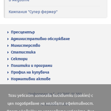
Кампания "Супер фермер"
Пресцентър
Административно обслужване
Министерство
Статистика
Сектори
Политики и програми
Профил на купувача
Нормативни актове
Информация
02/985 11 383
Този уебсайт използва бисквитки (cookies) с
цел подобряване на неговата ефективност.
02/985 11 384