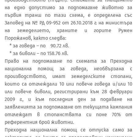
на едно допустимо за подпомагане животно за
първия транш по тази схема, е определена със
Заповед на № РД 09-952 от 26.10.2018 г. на министъра
на земеделието, храните и горите Румен
Порожанов, както следва:
* за говеда – по 90.72 лв.
* за биволи – по 158.76 лв.
Право на подпомагане по схемата за Преходна
национална помощ за говеда, необвързана с
производството, имат земеделските стопани,
които са отглеждали 10 или повече говеда и/или 10
или повече биволи, регистрирани към 28 февруари
2009 г., и към последния ден за подаване на
заявленията за подпомагане от текущата кампания
отглеждат в стопанствата си поне 70% от
референтния брой животни.
Преходна национална помощ се отпуска само за