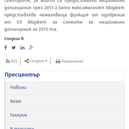
секторите, за които са предоставяни национални
доплащания през 2013 г. като максималният бюджет
представлява намаляваща функция от одобрения
от ЕК бюджет за схемите за национални
доплащания за 2013-та.
Сподели в:
Сподели
RSS
Разпечатай
Пресцентър
Новини
News
Галерия
В медиите