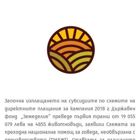
Започна изплащането на субсидиите по схемите на
директните плащания за кампания 2018 г. Държавен
фонд „Земеделие“ преведе първия транш от 19 055
079 лева на 4855 животновъди, заявили Схемата за
преходна национална помощ за говеда, необвързана с
производството (ПНДЖ1). Ставката за плащането