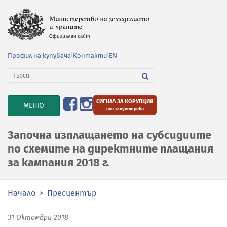
Профил на купувача
|
Контакти
|
EN
СИГНАЛ ЗА КОРУПЦИЯ
TOGGLE
МЕНЮ
или злоупотреби
NAVIGATION
Започна изплащането на субсидиите
по схемите на директните плащания
за кампания 2018 г.
Начало
Пресцентър
31 Октомври 2018