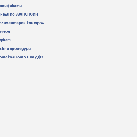
ртификати
гнали по ЗЗЛПСПОИН
рламентарен контрол
риери
джет
ъжни процедури
отоколи от УС на ДФЗ