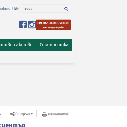
такти
EN
|
СИГНАЛ ЗА КОРУПЦИЯ
или злоупотреби
ативни актове
Статистика
Сподели
S
Разпечатай
сцентър