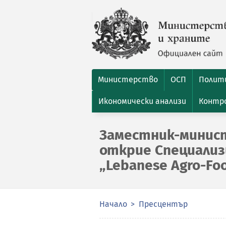
Министерство
ОСП
Полити
Икономически анализи
Контро
Заместник-минис
открие Специали
„Lebanese Аgro-Fo
Начало
Пресцентър