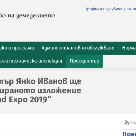
Профил на купувача
Кон
|
ки и програми
Административно обслужване
Норм
л и техническа инспекция
Пресцентър
тър Янко Иванов ще
зираното изложение
od Expo 2019“
RS
Пре