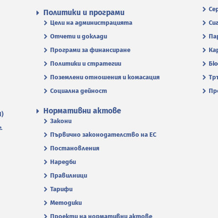
Се
Политики и програми
Цели на администрацията
Си
Отчети и доклади
Па
Програми за финансиране
Ка
Политики и стратегии
Бю
Поземлени отношения и комасация
Тр
Социална дейност
Пр
Нормативни актове
П)
Закони
.
Първично законодателство на ЕС
Постановления
Наредби
Правилници
Тарифи
Методики
Проекти на нормативни актове