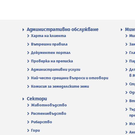
Административно обслужване
Мин
Харта на клиента
Ми
Вътрешни правила
За
Документен портал
Гл
Проверка на преписка
Па
Административни услуги
Дл
в 
Най-често срещани въпроси и отговори
Ст
Комисия за земеделските земи
Од
Сектори
Вт
Животновъдство
Тъ
Растениевъдство
пр
Рибарство
Ис
Гори
Ан