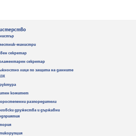
истерство
нистър
местник-министри
авен секретар
рламентарен секретар
ъжностно лице по защита на данните
МЗХ
руктура
итен комитет
оростепенни разпоредители
рговски дружества и държавни
едприятия
тория
тикорупция