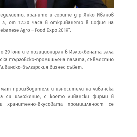
еделието, храните и горите д-р Янко Иванов
 г., от 12:30 часа в откриването в София на
anese Agro – Food Expo 2019“.
о 29 юни и е позициониран в Изложбената зала
арска търговско-промишлена палата, съвместно
Ливанско-българския бизнес съвет.
мат производители и износители на ливанска
да си изложение, с което ливански фирми в
и хранително-вкусовата промишленост се