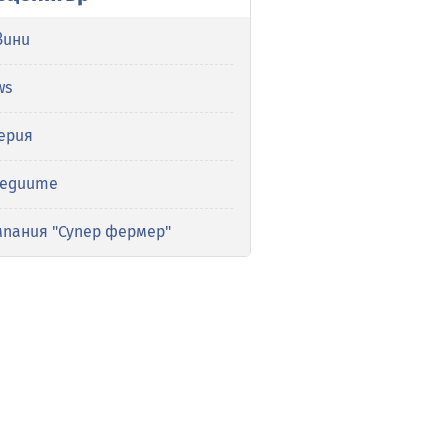
вини
ws
ерия
медиите
мпания "Супер фермер"