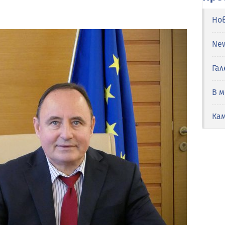
Но
Ne
Гал
В 
Ка