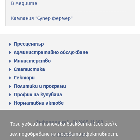
В медиите
Кампания "Супер фермер"
Пресцентър
Административно обслужване
Министерство
Статистика
Сектори
Политики и програми
Профил на купувача
Нормативни актове
Информация
02/985 11 383
Този уебсайт използва бисквитки (cookies) с
цел подобряване на неговата ефективност.
02/985 11 384