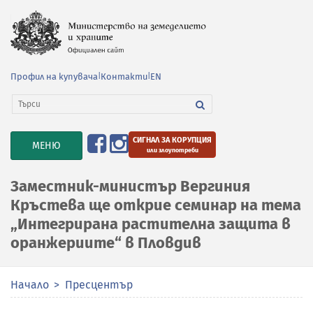
Профил на купувача
|
Контакти
|
EN
СИГНАЛ ЗА КОРУПЦИЯ
TOGGLE
МЕНЮ
или злоупотреби
NAVIGATION
Заместник-министър Вергиния
Кръстева ще открие семинар на тема
„Интегрирана растителна защита в
оранжериите“ в Пловдив
Начало
Пресцентър