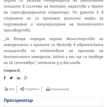
години се запазва тенденцията на увеличаване
площите в система на контрол, нараства и броят
на сертифицираните оператори. По думите й в
страната ни се прилагат различни мерки за
подпомагане и популяризиране на биологичното
производство.
„За втора поредна година Министерство на
земеделието и храните се включва в европейската
инициатива по отбелязване на празника на
биологичното земеделие, който у нас ще се проведе
на 28 септември“, отбеляза д-р Василева.
Сподели в:
Сподели
RSS
Разпечатай
Пресцентър