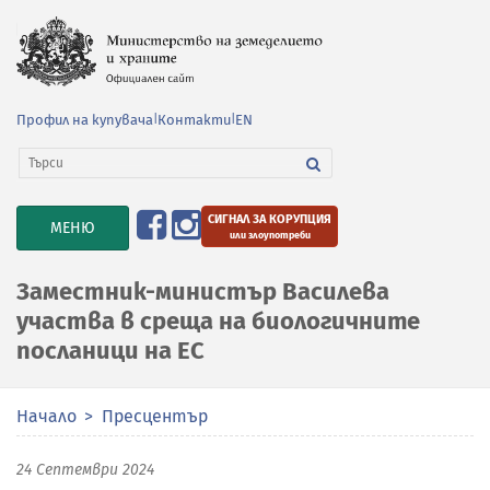
Профил на купувача
|
Контакти
|
EN
СИГНАЛ ЗА КОРУПЦИЯ
TOGGLE
МЕНЮ
или злоупотреби
NAVIGATION
Заместник-министър Василева
участва в среща на биологичните
посланици на ЕС
Начало
Пресцентър
24 Септември 2024