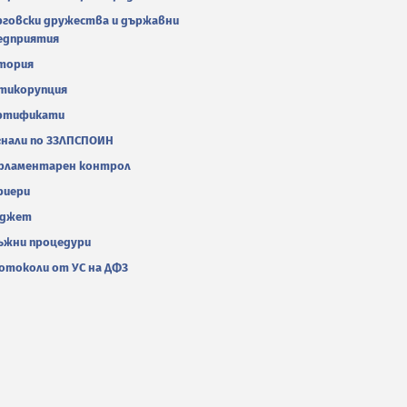
рговски дружества и държавни
едприятия
тория
тикорупция
ртификати
гнали по ЗЗЛПСПОИН
рламентарен контрол
риери
джет
ъжни процедури
отоколи от УС на ДФЗ