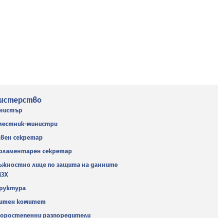
истерство
нистър
местник-министри
авен секретар
рламентарен секретар
ъжностно лице по защита на данните
МЗХ
руктура
итен комитет
оростепенни разпоредители