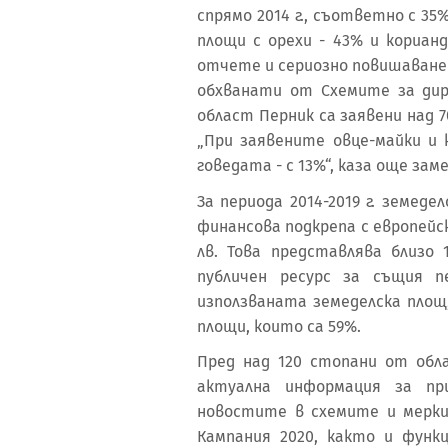
спрямо 2014 г., съответно с 3
площи с орехи - 43% и корианд
отчете и сериозно повишаване
обхванати от Схемите за дире
област Перник са заявени над 7
„При заявените овце-майки и 
говедата - с 13%“, каза още за
За периода 2014-2019 г. земед
финансова подкрепа с европейск
лв. Това представлява близо
публичен ресурс за същия 
използваната земеделска пло
площи, които са 59%.
Пред над 120 стопани от обл
актуална информация за пр
новостите в схемите и мерк
Кампания 2020, както и фун