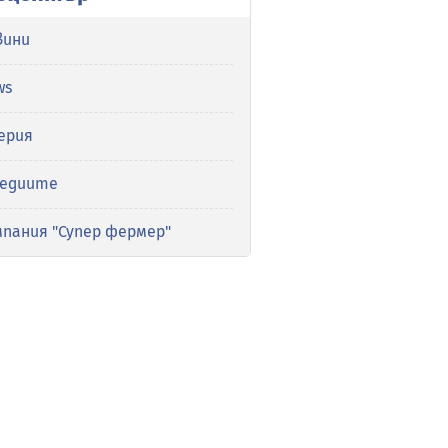
вини
ws
ерия
медиите
мпания "Супер фермер"