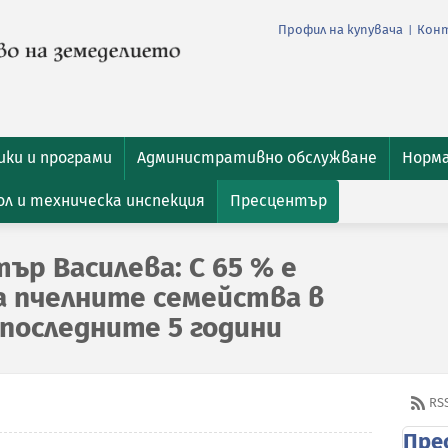
Профил на купувача
Кон
|
ки и програми
Административно обслужване
Норм
л и техническа инспекция
Пресцентър
ър Василева: С 65 % е
а пчелните семейства в
 последните 5 години
RS
Пре