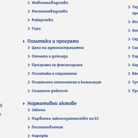
Животновъдство
Тъ
Растениевъдство
пр
Рибарство
Ис
Гори
Ан
Се
Политики и програми
Цели на администрацията
Си
Отчети и доклади
Па
Програми за финансиране
Ка
Политики и стратегии
Бю
Поземлени отношения и комасация
Тр
Социална дейност
Пр
Нормативни актове
П)
Закони
.
Първично законодателство на ЕС
Постановления
Наредби