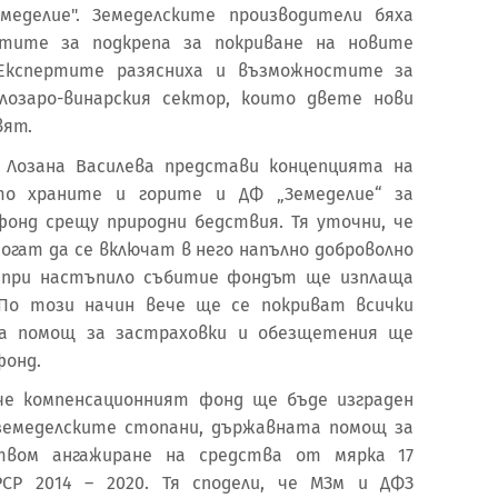
меделие". Земеделските производители бяха
тите за подкрепа за покриване на новите
. Експертите разясниха и възможностите за
лозаро-винарския сектор, които двете нови
вят.
 Лозана Василева представи концепцията на
то храните и горите и ДФ „Земеделие“ за
фонд срещу природни бедствия. Тя уточни, че
огат да се включат в него напълно доброволно
о при настъпило събитие фондът ще изплаща
По този начин вече ще се покриват всички
та помощ за застраховки и обезщетения ще
фонд.
 че компенсационният фонд ще бъде изграден
 земеделските стопани, държавната помощ за
твом ангажиране на средства от мярка 17
РСР 2014 – 2020. Тя сподели, че МЗм и ДФЗ