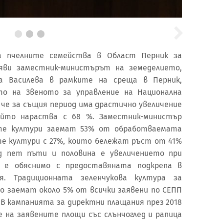
а пчелните семейства в Област Перник за
аяви заместник-министърът на земеделието,
а Василева в рамките на среща в Перник,
то на Звеното за управление на Национална
, че за същия период има драстично увеличение
ойто нараства с 68 %. Заместник-министър
ите култури заемат 53% от обработваемата
те култури с 27%, които бележат ръст от 41%
Над пет пъти и половина е увеличението при
а е обяснимо с предоставяната подкрепа в
я. Традиционната зеленчукова култура за
 заемат около 5% от всички заявени по СЕПП
 „В кампанията за директни плащания през 2018
е на заявените площи със слънчоглед и рапица