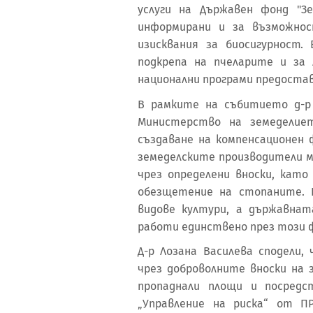
услуги на Държавен фонд "Зе
информирани и за възможнос
изисквания за биосигурност
подкрепа на пчеларите и за 
национални програми предоста
В рамките на събитието д-р
Министерство на земеделие
създаване на компенсационен 
земеделските производители м
чрез определени вноски, кат
обезщетение на стопаните. 
видове култури, а държавна
работи единствено през този 
Д-р Лозана Василева сподели,
чрез доброволните вноски на
пропаднали площи и посредс
„Управление на риска“ от П