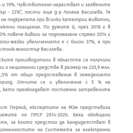
5% и 19%. Чувствително нарастват и заявените
ър - 22%“, посочи още д-р Лозана Василева. Тя
 на подкрепата при всички категории животни,
ктни плащания. По думите й, през 2018 г. в
0% повече биволи за подпомагане спрямо 2014 г.
кози-майки увеличението е с близо 37%, а при
местник-министър Василева.
елските производители в областта са получили
и и национални средства в размер на 220,9 млн.
 1,5% от общо предоставения в земеделието
период. Отчита се и увеличение с 5 % на
щ, като преобладават постоянно затревените
аст Перник, експертите на МЗм представиха
иемите по ПРСР 2014-2020. Бяха обобщени
ите, за които предстои да кандидатстват в
кционалностите на Системата за електронни