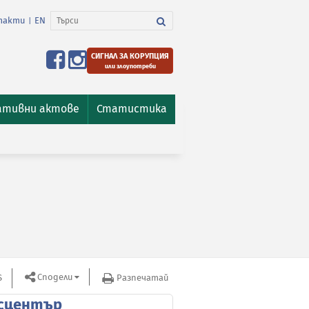
такти
EN
|
СИГНАЛ ЗА КОРУПЦИЯ
или злоупотреби
ативни актове
Статистика
Сподели
S
Разпечатай
сцентър