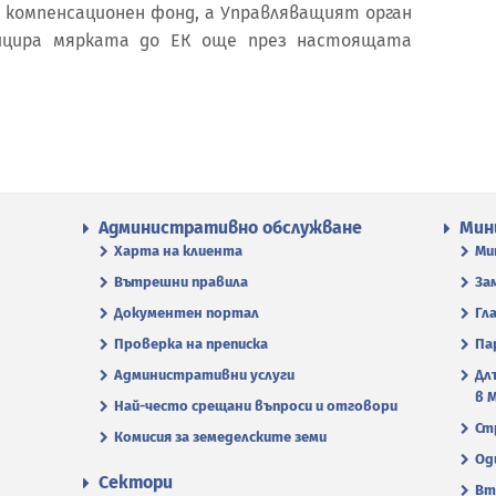
компенсационен фонд, а Управляващият орган
ицира мярката до ЕК още през настоящата
Административно обслужване
Мин
Харта на клиента
Ми
Вътрешни правила
За
Документен портал
Гл
Проверка на преписка
Па
Административни услуги
Дл
в 
Най-често срещани въпроси и отговори
Ст
Комисия за земеделските земи
Од
Сектори
Вт