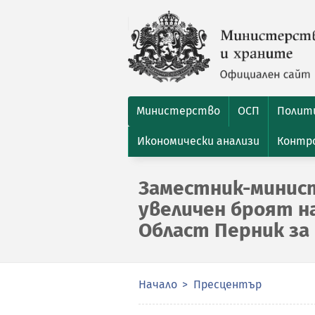
Министерство
ОСП
Полити
Икономически анализи
Контро
Заместник-минист
увеличен броят н
Област Перник за
Начало
Пресцентър