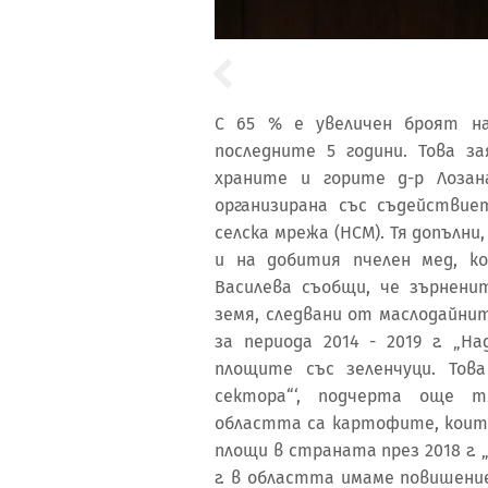
С 65 % е увеличен броят н
последните 5 години. Това з
храните и горите д-р Лозан
организирана със съдействие
селска мрежа (НСМ). Тя допълни
и на добития пчелен мед, к
Василева съобщи, че зърнен
земя, следвани от маслодайни
за периода 2014 - 2019 г. „
площите със зеленчуци. Тов
сектора“‘, подчерта още т
областта са картофите, които
площи в страната през 2018 г.
г. в областта имаме повишени