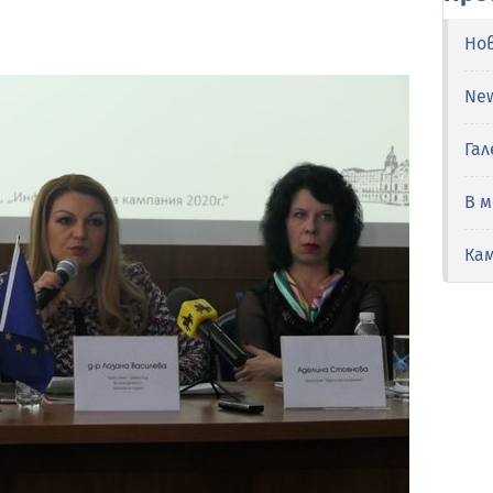
Но
Ne
Гал
В 
Ка