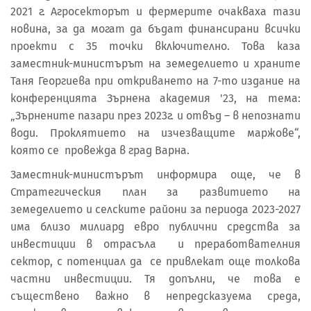
2021 г. Агросекторът и фермерите очакваха тази
новина, за да могат да бъдат финансирани всички
проекти с 35 точки включително. Това каза
заместник-министърът на земеделието и храните
Таня Георгиева при откриването на 7-то издание на
конференцията Зърнена академия '23, на тема:
„Зърнените пазари през 2023г. и отвъд – в непознати
води. Проклятието на изчезващите маржове“,
която се провежда в град Варна.
Заместник-министърът информира още, че в
Стратегическия план за развитието на
земеделието и селските райони за периода 2023-2027
има близо милиард евро публични средства за
инвестиции в отрасъла и преработвателния
сектор, с потенциал да се привлекат още толкова
частни инвестиции. Тя допълни, че това е
съществено важно в непредсказуема среда,