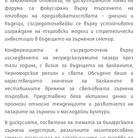
В заключение отбеляза, че дискутираните теми на
форума са фокусирани върху търсенето на
отговори на предизвикателствата – днешни и
бъдещи, съсредоточавайки се върху устойчивото
изграждане на търговски модели и стратегически
инвестиции в бъдещето на зърнения сектор.
Конференцията е съсредоточена върху
изследването на непредсказуемите пазари през
тази година, с визия за бъдещето на Балканите,
Черноморския регион и света. Обсъдено беше и
нарастващото значение на Балканите в
нестабилните времена за световната зърнена
търговия. Представени бяха актуални данни и
прогнози относно тенденциите и развитието на
пазарите на зърнени и маслодайни култури.
В дискусията, посветена на темата за българската
зърнена индустрия, различните заинтересовани
страни достигнаха до заключението, че трябва да