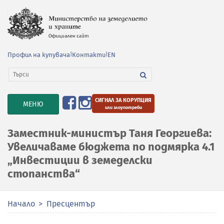
Профил на купувача
|
Контакти
|
EN
СИГНАЛ ЗА КОРУПЦИЯ
TOGGLE
МЕНЮ
или злоупотреби
NAVIGATION
Заместник-министър Таня Георгиева:
Увеличаваме бюджета по подмярка 4.1
„Инвестиции в земеделски
стопанства“
Начало
Пресцентър