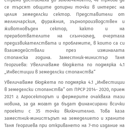
се търсят общите допирни точки в интерес на
целия земеделски сектор. Представители от
мелничарския, фуражния, зърнопроизводствен и
животновъден сектор, както и на
преработвателите на слънчоглед, очертаха
предизвикателствата и проблемите, в които са си
взаимодействали през изминалата
стопанска година. Заместник-министър Таня
Георгиева: Увеличаваме бюджета по подмярка 4.1
„Инвестиции в земеделски стопанства“
Увеличаваме бюджета по подмярка 4.1 „Инвестиции
в земеделски стопанства“ от ПРСР 2014- 2020, прием
2021 г. Агросекторът и фермерите очакваха тази
новина, за да могат да бъдат финансирани всички
проекти с 35 точки включително. Това каза
заместник-министърът на земеделието и храните
Таня Георгиева при откриването на 7-то издание на