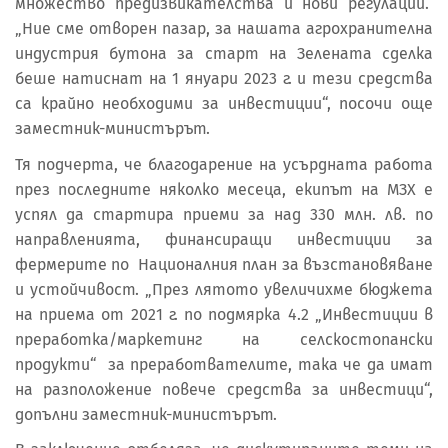
множество предизвикателства и нови регулации.
„Ние сме отворен пазар, за нашата агрохранителна
индустрия бутона за старт на Зелената сделка
беше натиснат на 1 януари 2023 г. и тези средства
са крайно необходими за инвестиции“, посочи още
заместник-министърът.
Тя подчерта, че благодарение на усърдната работа
през последните няколко месеца, екипът на МЗХ е
успял да стартира приеми за над 330 млн. лв. по
направленията, финансиращи инвестиции за
фермерите по Националния план за възстановяване
и устойчивост. „През лятото увеличихме бюджета
на приема от 2021 г. по подмярка 4.2 „Инвестиции в
преработка/маркетинг на селскостопански
продукти“ за преработвателите, така че да имат
на разположение повече средства за инвестици“,
допълни заместник-министърът.