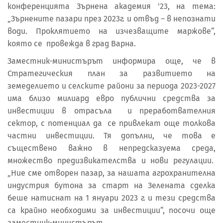
конференцията Зърнена академия '23, на тема:
„Зърнените пазари през 2023г. и отвъд – в непознати
води. Проклятието на изчезващите маржове“,
която се провежда в град Варна.
Заместник-министърът информира още, че в
Стратегическия план за развитието на
земеделието и селските райони за периода 2023-2027
има близо милиард евро публични средства за
инвестиции в отрасъла и преработвателния
сектор, с потенциал да се привлекат още толкова
частни инвестиции. Тя допълни, че това е
съществено важно в непредсказуема среда,
множество предизвикателства и нови регулации.
„Ние сме отворен пазар, за нашата агрохранителна
индустрия бутона за старт на Зелената сделка
беше натиснат на 1 януари 2023 г. и тези средства
са крайно необходими за инвестиции“, посочи още
заместник-министърът.