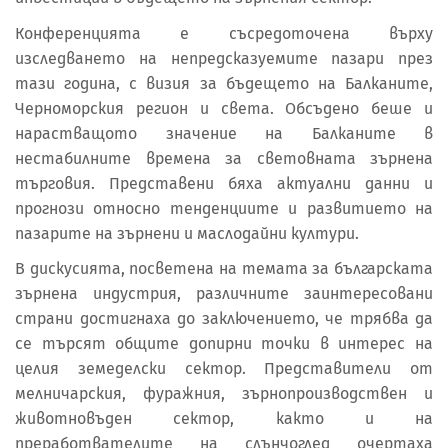
Конференцията е съсредоточена върху
изследването на непредсказуемите пазари през
тази година, с визия за бъдещето на Балканите,
Черноморския регион и света. Обсъдено беше и
нарастващото значение на Балканите в
нестабилните времена за световната зърнена
търговия. Представени бяха актуални данни и
прогнози относно тенденциите и развитието на
пазарите на зърнени и маслодайни култури.
В дискусията, посветена на темата за българската
зърнена индустрия, различните заинтересовани
страни достигнаха до заключението, че трябва да
се търсят общите допирни точки в интерес на
целия земеделски сектор. Представители от
мелничарския, фуражния, зърнопроизводствен и
животновъден сектор, както и на
преработвателите на слънчоглед очертаха