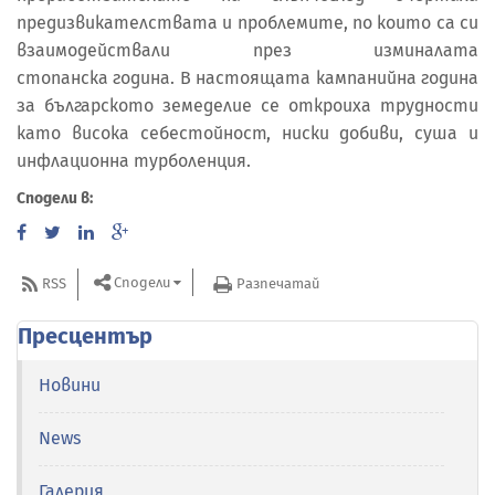
предизвикателствата и проблемите, по които са си
взаимодействали през изминалата
стопанска година. В настоящата кампанийна година
за българското земеделие се откроиха трудности
като висока себестойност, ниски добиви, суша и
инфлационна турболенция.
Сподели в:
Сподели
RSS
Разпечатай
Пресцентър
Новини
News
Галерия