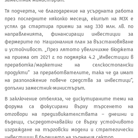
Тя подчерта, че благодарение на усърдната работа
през последните няколко месеца, екипът на МЗХ е
успял да стартира приеми за над 330 млн. лв. по
направленията, финансиращи инвестиции за
фермерите по Националния план за възстановяване
и устойчивост. „През лятото увеличихме бюджета
на приема от 2021 г. по подмярка 4.2 „Инвестиции в
преработка/маркетинг на селскостопански
продукти“ за преработвателите, така че да имат
на разположение повече средства за инвестици“,
допълни заместник-министърът.
В заключение отбеляза, че дискутираните теми на
форума са фокусирани върху търсенето на
отговори на предизвикателствата – днешни и
бъдещи, съсредоточавайки се върху устойчивото
изграждане на търговски модели и стратегически
инвестиции в бъдещето на зърнения сектор.