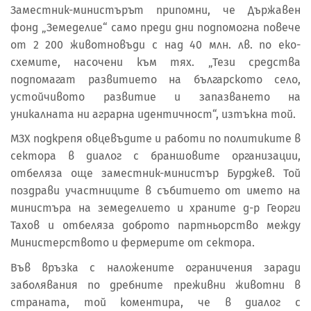
Заместник-министърът припомни, че Държавен
фонд „Земеделие“ само преди дни подпомогна повече
от 2 200 животновъди с над 40 млн. лв. по еко-
схемите, насочени към тях. „Тези средства
подпомагат развитието на българското село,
устойчивото развитие и запазването на
уникалната ни аграрна идентичност“, изтъкна той.
МЗХ подкрепя овцевъдите и работи по политиките в
сектора в диалог с браншовите организации,
отбеляза още заместник-министър Бурджев. Той
поздрави участниците в събитието от името на
министъра на земеделието и храните д-р Георги
Тахов и отбеляза доброто партньорство между
Министерството и фермерите от сектора.
Във връзка с наложените ограничения заради
заболявания по дребните преживни животни в
страната, той коментира, че в диалог с