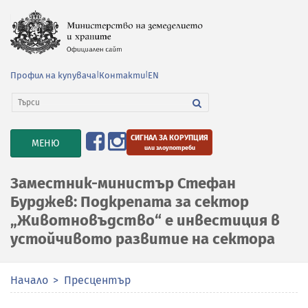
Профил на купувача
|
Контакти
|
EN
СИГНАЛ ЗА КОРУПЦИЯ
TOGGLE
МЕНЮ
или злоупотреби
NAVIGATION
Заместник-министър Стефан
Бурджев: Подкрепата за сектор
„Животновъдство“ е инвестиция в
устойчивото развитие на сектора
Начало
Пресцентър