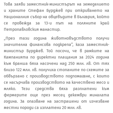
Това заяви заместник-министърът на земеделието
и храните Стефан Бурджев при откриването на
Националния събор на овцевъдите в България, който
се провежда за 13-и път на поляните край
Петропавловския манастир.
„През тази година животновъдството получи
значителна финансова подкрепа“, каза заместник-
министър Бурджев. Той посочи, че в рамките на
Кампанията по директни плащания за 2024 година
към бранша бяха насочени над 250 млн. лв. От тях
близо 122 млн. лв. получиха стопаните по схемите за
обвързано с производството подпомагане, с които
се насърчава производството на качествено месо и
мляко. Тези средства бяха разплатени към
фермерите още през месец декември миналата
година. За опазване на застрашени от изчезване
местни породи са изплатени 20 млн. лв.