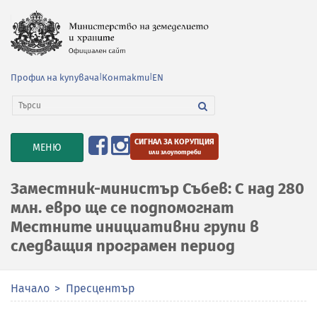
Профил на купувача
|
Контакти
|
EN
СИГНАЛ ЗА КОРУПЦИЯ
TOGGLE
МЕНЮ
или злоупотреби
NAVIGATION
Заместник-министър Събев: С над 280
млн. евро ще се подпомогнат
Местните инициативни групи в
следващия програмен период
Начало
Пресцентър