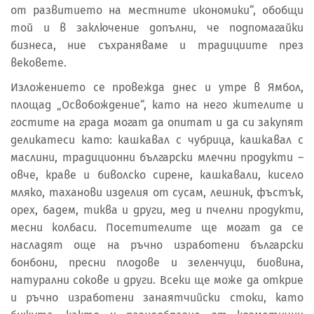
от развитието на местните икономики“, обобщи
той и в заключение допълни, че подпомагайки
бизнеса, ние съхраняваме и традициите през
вековете.
Изложението се провежда днес и утре в Ямбол,
площад „Освобождение“, като на него жителите и
гостите на града могат да опитат и да си закупят
деликатеси като: кашкавал с чубрица, кашкавал с
маслини, традиционни български млечни продукти –
овче, краве и биволско сирене, кашкавали, кисело
мляко, таханови изделия от сусам, лешник, фъстък,
орех, бадем, тиква и други, мед и пчелни продукти,
месни колбаси. Посетителите ще могат да се
насладят още на ръчно изработени български
бонбони, пресни плодове и зеленчуци, биовина,
натурални сокове и други. Всеки ще може да открие
и ръчно изработени занаятчийски стоки, като