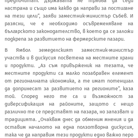
предпочитат. Държавата не трябва да седи
настрана и също има какво да направи за постигане
на тези цели“, заяви заместник-министър Събев. И
разясни, че е необходимо осъвременяване на
българското законодателство, в което да се заложи
подкрепа за развитието на фермерските пазари.
В Ямбол земеделският заместник-министър
участва и в дискусия посветена на местните храни
и продукти. „Аз съм привърженик на тезата, че
местните продукти са малко позабравен елемент
от регионалната икономика, а те имат потенциал
да допринесат за развитието на регионите“, каза
той. Според него те са и възможност за
диверсификация на районите, защото с нещо
различно те се представят на пазара, но запазват и
традицията. „Очаквам днес да обменим мнения и да
оставим началото на една ползотворна дискусия,
така че да направим тези продукти едно важно перо