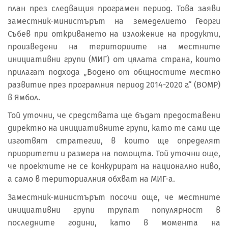
план през следващия програмен период. Това заяви
заместник-министърът на земеделието Георги
Събев при откриването на изложение на продукти,
произведени на териториите на местните
инициативни групи (МИГ) от цялата страна, които
прилагат подхода „Водено от общностите местно
развитие през програмния период 2014-2020 г.“ (ВОМР)
в Ямбол.
Той уточни, че средствата ще бъдат предоставени
директно на инициативните групи, като те сами ще
изготвят стратегии, в които ще определят
приоритети и размера на помощта. Той уточни още,
че проектите не се конкурират на национално ниво,
а само в териториалния обхват на МИГ-а.
Заместник-министърът посочи още, че местните
инициативни групи трупат популярност в
последните години, като в момента на