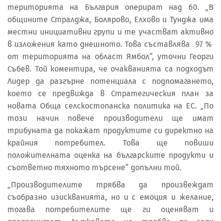
територията на България оперират над 60. „В
общините Стралджа, Болярово, Елхово и Тунджа има
местни инициативни групи и те участват активно
в изложения като днешното. Това съставлява 97 %
от територията на област Ямбол“, уточни Георги
Събев. Той коментира, че очакванията са подходът
Лидер да разгърне потенциала с подпомагането,
което се предвижда в Стратегическия план за
новата Обща селскостопанска политика на ЕС. „По
този начин повече производители ще имат
трибуната да покажат продуктите си директно на
крайния потребител. Това ще повиши
положителната оценка на българските продукти и
съответно тяхното търсене“ допълни той.
„Производителите трябва да произвеждат
съобразно изискванията, но и с емоция и желание,
тогава потребителите ще ги оценяват и