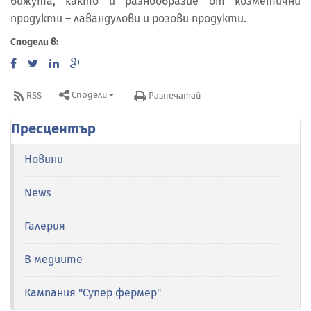
бижута, както и разнообразие от козметични
продукти – лавандулови и розови продукти.
Сподели в:
Сподели
RSS
Разпечатай
Пресцентър
Новини
News
Галерия
В медиите
Кампания "Супер фермер"