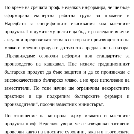
По време на срещата проф. Неделков информира, че ще бъде
сформирана експертна работна група за промени в
Наредбата за специфичните изисквания към млечните
продукти. По думите му целта е да бъдат разгледани всички
актуални предизвикателства в сектора-от производството на
мляко и млечни продукти до тяхното предлагане на пазара.
„Предвиждаме сериозни реформи при стандартите за
производство на кашкавал. Ние искаме традиционният
български продукт да бъде защитен и да се произвежда с
висококачествено българско мляко, а не чрез използване на
заместители. По този начин ще ограничим некоректните
практики и ще подкрепим българските фермери и
производители“, посочи заместник-министърът.
По отношение на контрола върху млякото и млечните
продукти проф. Неделков увери, че се извършват засилени
проверки както на вносните суровини, така и в търговската