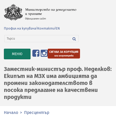
Профил на купувача
|
Контакти
|
EN
СИГНАЛ ЗА КОРУПЦИЯ
TOGGLE
МЕНЮ
или злоупотреби
NAVIGATION
Заместник-министър проф. Неделков:
Екипът на МЗХ има амбицията да
промени законодателството в
посока предлагане на качествени
продукти
Начало
Пресцентър