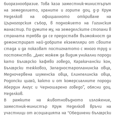
биоразнообразие. Това каза заместник-министърът
на земеделието, храните и горите доц. д-р Крум
Неделков на официалното откриване на
Църногорския събор, в подножието на Гигинския
манастир. По думите му, на земеделските стопани в
страната трябва да се предоставя възможност да
демонстрират най-добрите екземпляри от своите
стада и да показват постигнатото с много труд и
постоянство. „Днес можем да видим уникални породи
като Българско кафяво говедо, Каракачански кон,
Български тежковоз, Западностаропланинска овца,
Медночервена шуменска овца, Елинпелинска овца,
Родопски цигай, както и от комерсиалните породи
Абердин Ангус и Черношарено говедо“, обясни доц.
Неделков.
В рамките на животновъдното изложение,
заместник-министър Крум Неделков връчи на
участници от асоциацията на "Обединени български