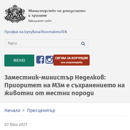
Профил на купувача
|
Контакти
|
EN
СИГНАЛ ЗА КОРУПЦИЯ
TOGGLE
МЕНЮ
или злоупотреби
NAVIGATION
Заместник-министър Неделков:
Приоритет на МЗм е съхранението на
животни от местни породи
Начало
Пресцентър
03 Юли 2021