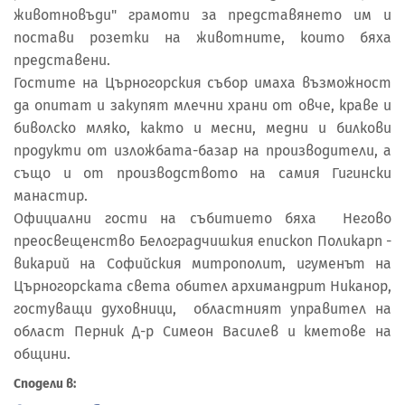
животновъди" грамоти за представянето им и
постави розетки на животните, които бяха
представени.
Гостите на Църногорския събор имаха възможност
да опитат и закупят млечни храни от овче, краве и
биволско мляко, както и месни, медни и билкови
продукти от изложбата-базар на производители, а
също и от производството на самия Гигински
манастир.
Официални гости на събитието бяха Негово
преосвещенство Белоградчишкия епископ Поликарп -
викарий на Софийския митрополит, игуменът на
Църногорската света обител архимандрит Никанор,
гостуващи духовници, областният управител на
област Перник Д-р Симеон Василев и кметове на
общини.
Сподели в: