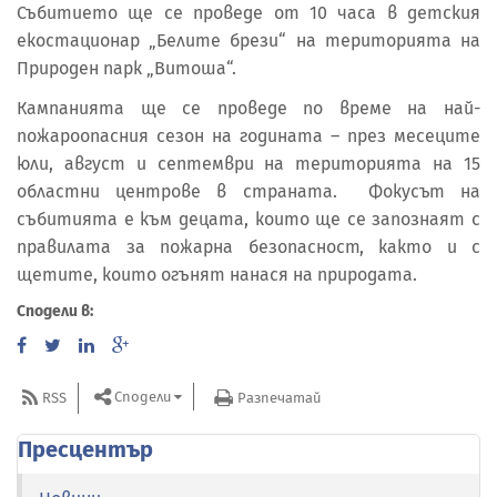
Събитието ще се проведе от 10 часа в детския
екостационар „Белите брези“ на територията на
Природен парк „Витоша“.
Кампанията ще се проведе по време на най-
пожароопасния сезон на годината – през месеците
юли, август и септември на територията на 15
областни центрове в страната. Фокусът на
събитията е към децата, които ще се запознаят с
правилата за пожарна безопасност, както и с
щетите, които огънят нанася на природата.
Сподели в:
Сподели
RSS
Разпечатай
Пресцентър