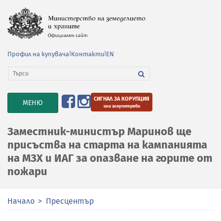
Профил на купувача
|
Контакти
|
EN
СИГНАЛ ЗА КОРУПЦИЯ
TOGGLE
МЕНЮ
или злоупотреби
NAVIGATION
Заместник-министър Маринов ще
присъства на старта на кампанията
на МЗХ и ИАГ за опазване на горите от
пожари
Начало
Пресцентър