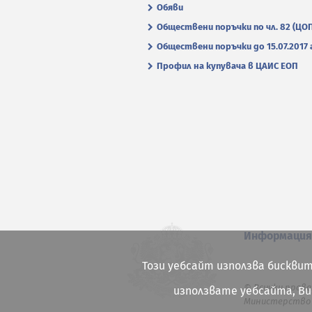
Обяви
Обществени поръчки по чл. 82 (ЦО
Обществени поръчки до 15.07.2017 г
Профил на купувача в ЦАИС ЕОП
Информаци
Този уебсайт използва бисквит
© Всички права
използвате уебсайта, В
Министерство 