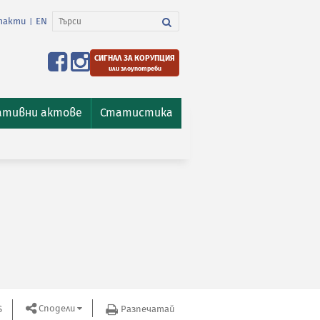
такти
EN
|
СИГНАЛ ЗА КОРУПЦИЯ
или злоупотреби
ативни актове
Статистика
Сподели
S
Разпечатай