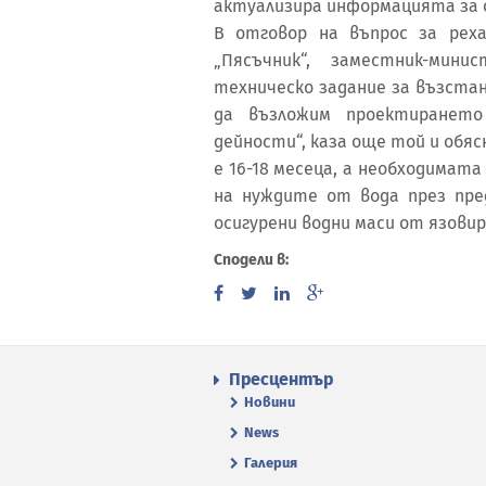
актуализира информацията за 
В отговор на въпрос за рех
„Пясъчник“, заместник-мин
техническо задание за възстан
да възложим проектиранет
дейности“, каза още той и обя
е 16-18 месеца, а необходимата 
на нуждите от вода през пре
осигурени водни маси от язовир
Сподели в:
Пресцентър
Новини
News
Галерия