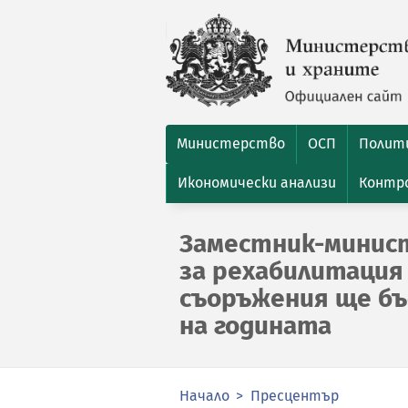
Министерство
ОСП
Полити
Икономически анализи
Контро
Заместник-минист
за рехабилитация
съоръжения ще бъ
на годината
Начало
Пресцентър