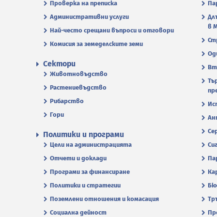
Проверка на преписка
Па
Административни услуги
Дл
в 
Най-често срещани въпроси и отговори
Ст
Комисия за земеделските земи
Од
Сектори
Вт
Животновъдство
Тъ
Растениевъдство
пр
Рибарство
Ис
Гори
Ан
Се
Политики и програми
Цели на администрацията
Си
Отчети и доклади
Па
Програми за финансиране
Ка
Политики и стратегии
Бю
Поземлени отношения и комасация
Тр
Социална дейност
Пр