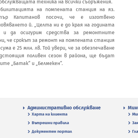
обслужващата техника на всички съоръжения.
абилитацията на помпената станция на яз.
истър Капитанов посочи, че е изготвено
овяването й. „Целта ни е до края на годината
о и да осигурим средства за ремонтните
сни, че срокът за ремонт на помпената станция
сума е 25 млн. лв. Той увери, че за обезпечаване
дстоящия поливен сезон в района, ще бъдат
ите „Батак“ и „Белмекен“.
Административно обслужване
Мин
Харта на клиента
Ми
Вътрешни правила
За
Документен портал
Гл