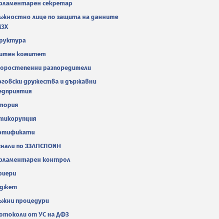
рламентарен секретар
ъжностно лице по защита на данните
МЗХ
руктура
итен комитет
оростепенни разпоредители
рговски дружества и държавни
едприятия
тория
тикорупция
ртификати
гнали по ЗЗЛПСПОИН
рламентарен контрол
риери
джет
ъжни процедури
отоколи от УС на ДФЗ