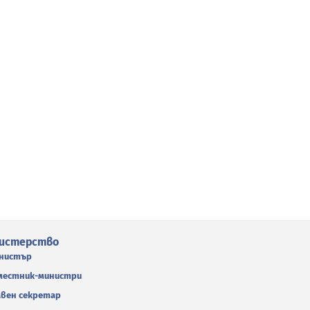
истерство
нистър
местник-министри
авен секретар