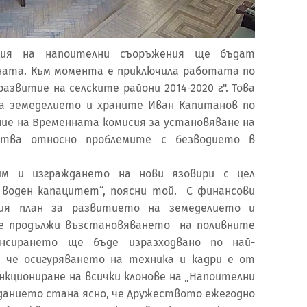
ация на напоителни съоръжения ще бъдат
ната. Към момента е приключила работата по
звитие на селските райони 2014-2020 г.". Това
а земеделието и храните Иван Капитанов по
ние на Временната комисия за установяване на
ства относно проблемите с безводието в
м и изграждането на нови язовири с цел
 воден капацитет“, поясни той. С финансови
ия план за развитието на земеделието и
 ще продължи възстановяването на поливните
ансирането ще бъде изразходвано по най-
, че осигуряването на техника и кадри е от
нкциониране на всички клонове на „Напоителни
еданието стана ясно, че Дружеството ежегодно