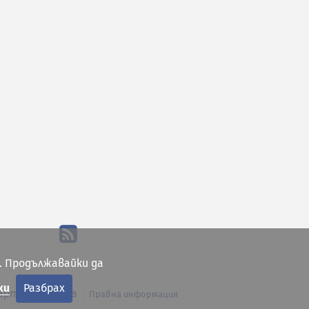
. Продължавайки да
ки
Разбрах
арта на сайта
Правна информация