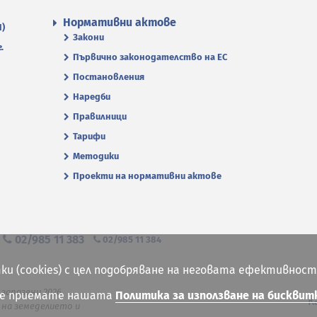
Нормативни актове
П)
Закони
.
Първично законодателство на ЕС
Постановления
Наредби
Правилници
Тарифи
Методики
Проекти на нормативни актове
я
02/985 11 383
02/985 11 384
ки (cookies) с цел подобряване на неговата ефективност
 запазени 2026
ие приемате нашата
Политика за използване на бисквит
К
на земеделието и