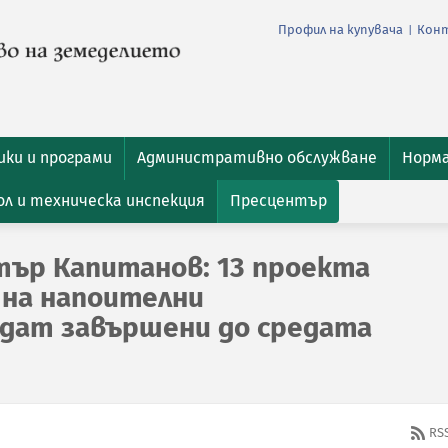
Профил на купувача
Кон
|
ки и програми
Административно обслужване
Норм
л и техническа инспекция
Пресцентър
ър Капитанов: 13 проекта
 на напоителни
дат завършени до средата
RS