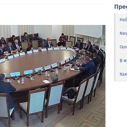
Пре
Но
Ne
Гал
В 
Ка