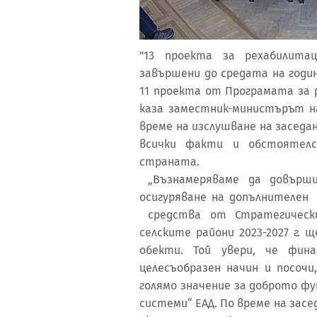
"13 проекта за рехабилит
завършени до средата на годи
11 проекта от Програмата за ра
каза заместник-министърът н
време на изслушване на заседа
всички факти и обстоятел
страната.
„Възнамеряваме да довърши
осигуряване на допълнителен
средства от Стратегическ
селските райони 2023-2027 г.
обекти. Той увери, че фин
целесъобразен начин и посочи
голямо значение за доброто фу
системи“ ЕАД. По време на зас