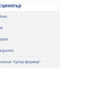
сцентър
вини
ws
ерия
медиите
мпания "Супер фермер"