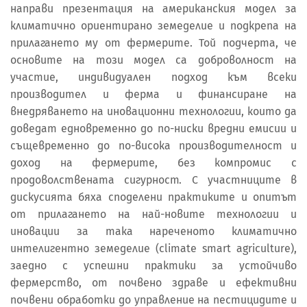
направи презентация на американския модел за
климатично ориентирано земеделие и подкрепа на
прилагането му от фермерите. Той подчерта, че
основите на този модел са доброволност на
участие, индивидуален подход към всеки
производител и ферма и финансиране на
внедряването на иновационни технологии, които да
доведат едновременно до по-ниски вредни емисии и
същевременно до по-висока производителност и
доход на фермерите, без компромис с
продоволствената сигурност. С участниците в
дискусията бяха споделени практиките и опитът
от прилагането на най-новите технологии и
иновации за така нареченото климатично
интелигентно земеделие (climate smart agriculture),
заедно с успешни практики за устойчиво
фермерство, от почвено здраве и ефективни
почвени обработки до управление на пестицидите и