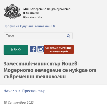
Профил на купувача
|
Контакти
|
EN
СИГНАЛ ЗА КОРУПЦИЯ
TOGGLE
МЕНЮ
или злоупотреби
NAVIGATION
Замeстник-министър Йоцев:
Модерното земеделие се нуждае от
съвременни технологии
Начало
Пресцентър
18 Септември 2023