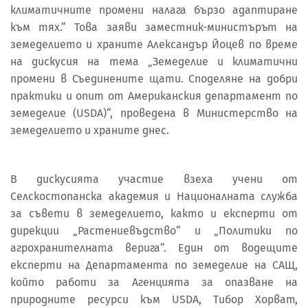
климатичните промени налага бързо адаптиране
към тях.“ Това заяви заместник-министърът на
земеделието и храните Александър Йоцев по време
на дискусия на тема „Земеделие и климатични
промени в Съединените щати. Споделяне на добри
практики и опит от Американския департамент по
земеделие (USDA)“, проведена в Министерство на
земеделието и храните днес.
В дискусията участие взеха учени от
Селскостопанска академия и Националната служба
за съвети в земеделието, както и експерти от
дирекции „Растениевъдство“ и „Политики по
агрохранителната верига“. Един от водещите
експерти на Департамента по земеделие на САЩ,
който работи за Агенцията за опазване на
природните ресурси към USDA, Тибор Хорват,