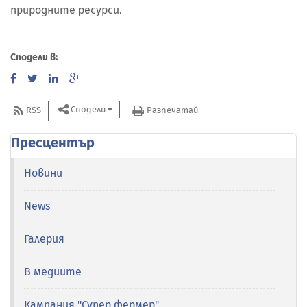
природните ресурси.
Сподели в:
Сподели
RSS
Разпечатай
Пресцентър
Новини
News
Галерия
В медиите
Кампания "Супер фермер"