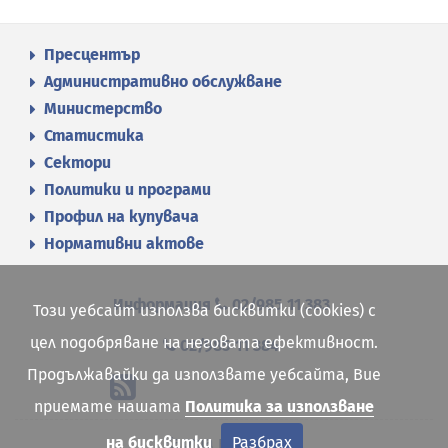
Пресцентър
Административно обслужване
Министерство
Статистика
Сектори
Политики и програми
Профил на купувача
Нормативни актове
Информация
02/985 11 383
Този уебсайт използва бисквитки (cookies) с
цел подобряване на неговата ефективност.
02/985 11 384
Продължавайки да използвате уебсайта, Вие
приемате нашата
Политика за използване
на бисквитки
Разбрах
Карта на сайта