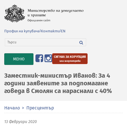
Профил на купувача
|
Контакти
|
EN
СИГНАЛ ЗА КОРУПЦИЯ
TOGGLE
МЕНЮ
или злоупотреби
NAVIGATION
Заместник-министър Иванов: За 4
години заявените за подпомагане
говеда в Смолян са нараснали с 40%
Начало
Пресцентър
13 Февруари 2020