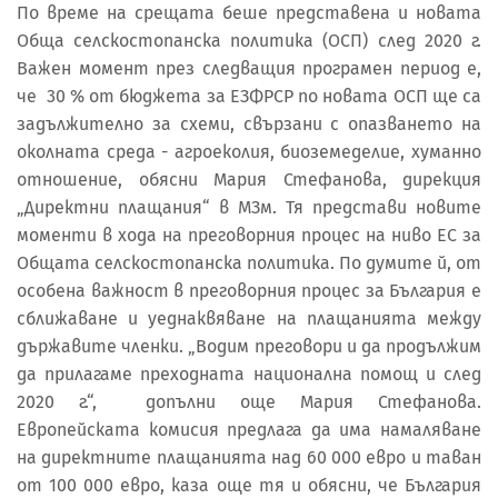
По време на срещата беше представена и новата
Обща селскостопанска политика (ОСП) след 2020 г.
Важен момент през следващия програмен период е,
че 30 % от бюджета за ЕЗФРСР по новата ОСП ще са
задължително за схеми, свързани с опазването на
околната среда - агроеколия, биоземеделие, хуманно
отношение, обясни Мария Стефанова, дирекция
„Директни плащания“ в МЗм. Тя представи новите
моменти в хода на преговорния процес на ниво ЕС за
Общата селскостопанска политика. По думите й, от
особена важност в преговорния процес за България е
сближаване и уеднаквяване на плащанията между
държавите членки. „Водим преговори и да продължим
да прилагаме преходната национална помощ и след
2020 г.“, допълни още Мария Стефанова.
Европейската комисия предлага да има намаляване
на директните плащанията над 60 000 евро и таван
от 100 000 евро, каза още тя и обясни, че България