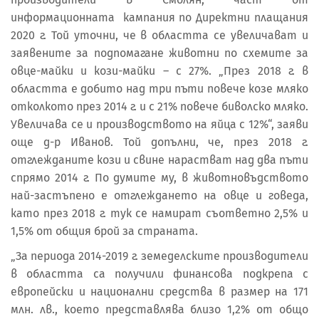
информационната кампания по Директни плащания
2020 г. Той уточни, че в областта се увеличават и
заявените за подпомагане животни по схемите за
овце-майки и кози-майки – с 27%. „През 2018 г. в
областта е добито над три пъти повече козе мляко
отколкото през 2014 г. и с 21% повече биволско мляко.
Увеличава се и производството на яйца с 12%“, заяви
още д-р Иванов. Той допълни, че, през 2018 г.
отглежданите кози и свине нарастват над два пъти
спрямо 2014 г. По думите му, в животновъдството
най-застъпено е отглеждането на овце и говеда,
като през 2018 г. тук се намират съответно 2,5% и
1,5% от общия брой за страната.
„За периода 2014-2019 г. земеделските производители
в областта са получили финансова подкрепа с
европейски и национални средства в размер на 171
млн. лв., което представлява близо 1,2% от общо