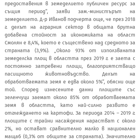
предоставения в земеделието публичен ресурс за
същия период“, заяви зам.-министърът на
земеделието. Д-р Иванов подчерта още, че през 2018
г. делът на аграрния сектор в общата брутна
добавена стойност за икономиката на област
Смолян е 8,4%, което е съществено над средното за
страната (3,9%). „Около 93% от използваната
земеделска площ в областта през 2019 г. е заета с
постоянно затревени площи, благоприятстващо
пасищното животновъдство. Делът на
обработваемата земя е едва около 5%“, обясни още
той. Според изнесените данни площите със
зеленчуци заемат около 85% от обработваемата
земя в областта, като най-силно развито е
отглеждането на картофи. За периода 2014 – 2019 г.
площите с трайни насаждения нарастват с около
2%, но остават сравнително малко в национален
мащаб (0,3% от общите за страната). Значително