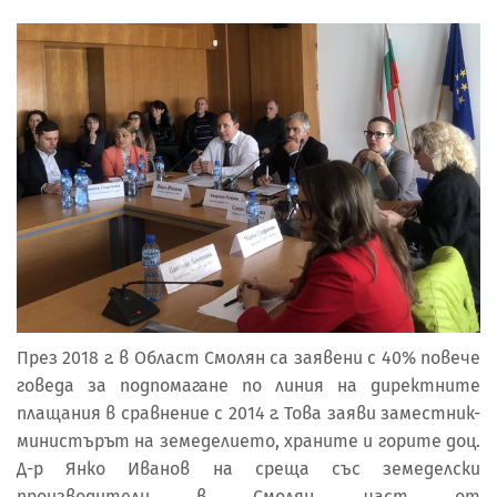
През 2018 г. в Област Смолян са заявени с 40% повече
говеда за подпомагане по линия на директните
плащания в сравнение с 2014 г. Това заяви заместник-
министърът на земеделието, храните и горите доц.
Д-р Янко Иванов на среща със земеделски
производители в Смолян, част от