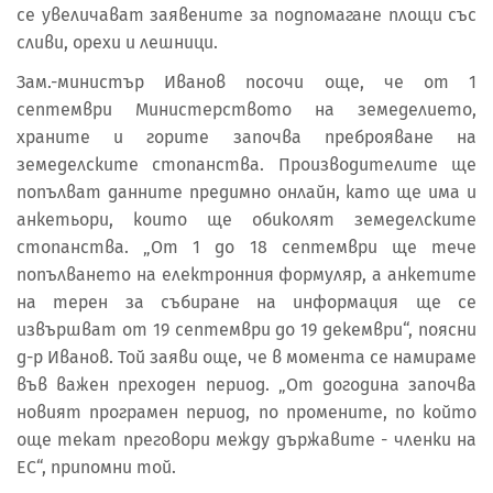
се увеличават заявените за подпомагане площи със
сливи, орехи и лешници.
Зам.-министър Иванов посочи още, че от 1
септември Министерството на земеделието,
храните и горите започва преброяване на
земеделските стопанства. Производителите ще
попълват данните предимно онлайн, като ще има и
анкетьори, които ще обиколят земеделските
стопанства. „От 1 до 18 септември ще тече
попълването на електронния формуляр, а анкетите
на терен за събиране на информация ще се
извършват от 19 септември до 19 декември“, поясни
д-р Иванов. Той заяви още, че в момента се намираме
във важен преходен период. „От догодина започва
новият програмен период, по промените, по който
още текат преговори между държавите - членки на
ЕС“, припомни той.