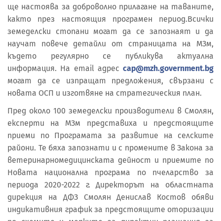
ще настоява за доброволно прилагане на таваните,
както през настоящия програмен период.Всички
земеделски стопани могат да се запознаят и да
научат повече детайли от страницата на МЗм,
където регулярно се публикува актуална
информация. На email адрес
cap@mzh.government.bg
могат да се изпращат предложения, свързани с
новата ОСП и изготвяне на стратегическия план.
Пред около 100 земеделски производители в Смолян,
експерти на МЗм представиха и предстоящите
приеми по Програмата за развитие на селските
райони. Те бяха запознати и с промените в Закона за
ветеринарномедицинската дейност и приемите по
Новата национална програма по пчеларство за
периода 2020-2022 г. Директорът на областната
дирекция на ДФЗ Смолян Денислав Костов обяви
индикативния график за предстоящите оторизации