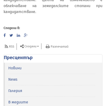
облекчаване на земеделските стопани при
кандидатстване.
Сподели в:
Сподели
RSS
Разпечатай
Пресцентър
Новини
News
Галерия
В медиите