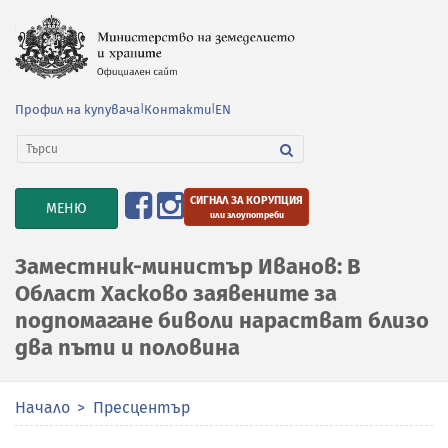
Профил на купувача
|
Контакти
|
EN
СИГНАЛ ЗА КОРУПЦИЯ
TOGGLE
МЕНЮ
или злоупотреби
NAVIGATION
Заместник-министър Иванов: В
Област Хасково заявените за
подпомагане биволи нарастват близо
два пъти и половина
Начало
Пресцентър