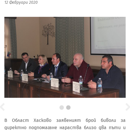
12 Февруари 2020
В Област Хасково заявеният брой биволи за
директно подпомагане нараства близо два пъти и