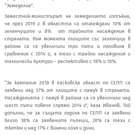
“Земеделие”.
Заместник-министърът на земеделието изтъкна,
че през 2019 г. в областта са отглеждани 10% от
зеленчуците и 8% от трайните насаждения в
страната. Към момента площите със зеленчуци в
района са се увеличили три пъти и половина в
сравнение с 2014 г., а тези с трайни насаждения и
технически култури – респективно с 18% и 10%.
“За кампания 2018 в Хасковска област по СЕПП са
заявени над 37% от площите с памук в страната.
Насажденията с памук в района са се увеличили над
шест пъти повече спрямо 2014 г.”, каза Иванов. Той
допълни, че за същата година по СЕПП са заявени
близо 38% са заявените пъпеши, 20% са тези с
тютюн и над 17% с винени лозя и дини.