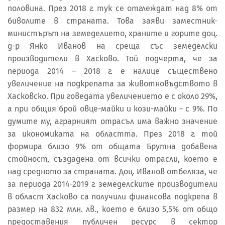
половина. През 2018 г. тук се отглеждат над 8% от
биволите в страната. Това заяви заместник-
министърът на земеделието, храните и горите доц.
д-р Янко Иванов на среща със земеделски
производители в Хасково. Той подчерта, че за
периода 2014 – 2018 г. е налице съществено
увеличение на подкрепата за животновъдството в
Хасковско. При говедата увеличението е с около 29%,
а при общия брой овце-майки и кози-майки - с 9%. По
думите му, аграрният отрасъл има важно значение
за икономиката на областта. През 2018 г. той
формира близо 9% от общата Брутна добавена
стойност, създадена от всички отрасли, което е
над средното за страната. Доц. Иванов отбеляза, че
за периода 2014-2019 г. земеделските производители
в област Хасково са получили финансова подкрепа в
размер на 832 млн. лв., което е близо 5,5% от общо
предоставения публичен ресурс в сектор