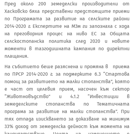
Пред около 200 земеделски производители от
Хасковско бяха представени предстоящите приеми
по Програмата за развитие на селските райони
2014-2020 г. Експертите на МЗм ги запознаха с хода
на преговорния процес на ниво ЕС за Общата
селскостопанска политика след 2020 и новите
моменти в тазгодишната кампания по директни
плащания.
На събитието беше разяснена и промяна в приема
по ПРСР 2014-2020 г. за подмерките 6.3 “Стартова
помощ за развитието на малки стопанства”, която
е част от целевия прием, насочен към сектор
“Животновъдство” и 4.1.2 “Инвестиции в
земеделските стопанства по Тематичната
програма за развитие на малки стопанства”. При
тях отпада изискването за доказване на минимум
33% доход от земеделска дейност към момента на
кандидатстване. Целта на изменението е