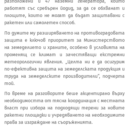
разположени и 47 наземни генератора, които
работят със сребърен йодид, за да се обхванат и
площите, които не могат да бъдат защитавани с
ракетен или самолетен способ.
По думите му разширяването на противоградовата
защита е ключов приоритет за Министерството
на земеделието и храните, особено в условията на
променящ се климат и зачестяващи екстремни
метеорологични явления. „Целта ни е да осигурим
по-ефективна защита на земеделската продукция и
труда на земеделските производители“, подчерта
той.
По време на разговорите беше акцентирано върху
необходимостта от тясна координация с местната
власт при избора на подходящи терени за новите
ракетни площадки и учредяването на необходимите
права за изграждане на съоръженията.