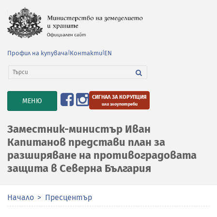
Профил на купувача
|
Контакти
|
EN
СИГНАЛ ЗА КОРУПЦИЯ
TOGGLE
МЕНЮ
или злоупотреби
NAVIGATION
Заместник-министър Иван
Капитанов представи план за
разширяване на противоградовата
защита в Северна България
Начало
Пресцентър