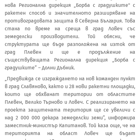
нова Регионална дирекция „Борба с градушките" с
ракетен способ и значителното разширяване на
противоградовата защита в Северна България. Това
стана по време на среща в град Ловеч със
земеделски производители. Той обясни, че
структурата ще бъде разположена на изток от
град Плевен и ще е продължение на
съществуващата Регионална дирекция „Борба с
градушките“ – Долни Дъбник.
„Предвижда се изграждането на нов команден пункт
в град Славяново, както и 28 нови ракетни площадки,
които ще обхванат територии от областите
Плевен, Велико Търново и Ловеч. С реализирането на
проекта защитената територия ще се увеличи с
над 2 000 000 декара земеделски земи“, информира
заместник-министър Капитанов. Той каза още, че на
територията на област Ловеч ще бъдат