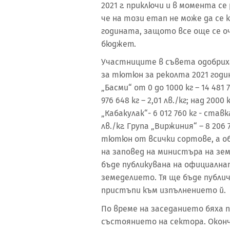
2021 г. приключи и в момента с
че на този етап не може да се
годината, защото все още се о
бюджет.
Участниците в съвета одобрих
за тютюн за реколта 2021 годи
„Басми“ от 0 до 1000 кг – 14 481 7
976 648 кг – 2,01 лв./кг; над 2000 
„Кабакулак“- 6 012 760 кг - ставка
лв./кг. Група „Виржиния“ – 8 206 
тютюн от всички сортове, а об
на заповед на министъра на зе
бъде публикувана на официалн
земеделието. Тя ще бъде публич
пристъпи към изпълнението й.
По време на заседанието бяха
състоянието на сектора. Оконч