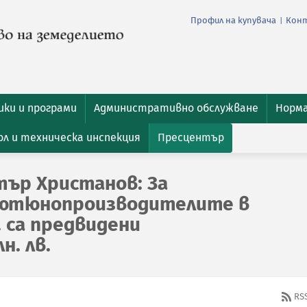
Профил на купувача
Кон
|
ки и програми
Административно обслужване
Норм
л и техническа инспекция
Пресцентър
ър Христанов: За
тютюнопроизводителите в
. са предвидени
н. лв.
RS