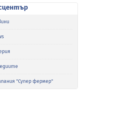
сцентър
вини
ws
ерия
медиите
мпания "Супер фермер"