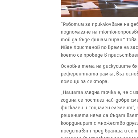
“Работим за приключване на де
подпомагане на тютюнопроизв
той да бъде финализиран.” Тов
Иван Христанов по време на з
което се проведе в присъствие
Основна тема на дискусиите б
референтната рамка, въз осно
помощи за сектора.
„Нашата гледна точка е, че с 
година се постига най-добре с
фискален и социален елемент“,
решенията няма да бъдат взет
координират с множество друг
представят пред бранша и се т