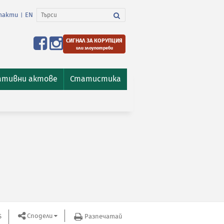
такти
EN
|
СИГНАЛ ЗА КОРУПЦИЯ
или злоупотреби
ативни актове
Статистика
Сподели
S
Разпечатай