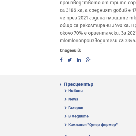
производството от трите сорт
са 3186 ха, а средният добив е 
че през 2021 година площите тю
общо са реколтирани 3490 ха. 
около 70% е ориенталски. За 20
тютюнопроизводители са 3345
Сподели в:
Пресцентър
Новини
News
Галерия
В медиите
Кампания "Супер фермер"