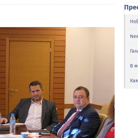
Пре
Но
Ne
Гал
В 
Ка