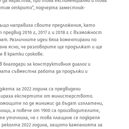
 да нараства, при това експоненциално и това
аботим открито“, подчерта заместник-
ъщо направиха своите предложения, като
редвид 2016 г., 2017 г. и 2018 г. с възможност
ат. Различните идеи бяха коментирани по
ана ясно, че разговорите ще продължат и ще
е в кратки срокове.
 благодари за конструктивния диалог и
рната съвместна работа да продължи и
джета за 2022 година са предвидени
ормираха експертите от министерството.
 помощите по де минимис да бъдат изплатени,
площи, а повече от 1900 са производителите,
те уточниха, че с това плащане се подкрепя
реколта 2022 година, защото кампанията за