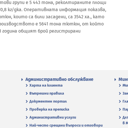
ови групи е 5 443 тона, реколтираните площи
170,8 кг/дка. Оперативната информация показва,
тюн, които са били засадени, са 3542 ха., като
Производството е 5641 тона тютюн, от който
21 година общият брой регистрирани
.
Административно обслужване
Мин
Харта на клиента
Ми
Вътрешни правила
За
Документен портал
Гл
Проверка на преписка
Па
Административни услуги
Дл
в 
Най-често срещани въпроси и отговори