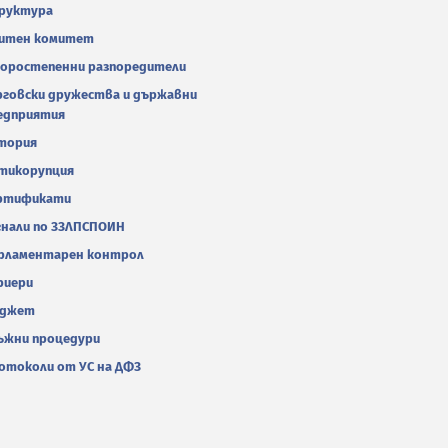
руктура
итен комитет
оростепенни разпоредители
рговски дружества и държавни
едприятия
тория
тикорупция
ртификати
гнали по ЗЗЛПСПОИН
рламентарен контрол
риери
джет
ъжни процедури
отоколи от УС на ДФЗ