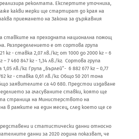
е реализира реколтата. Експертите уточниха,
 каже какви мерки ще стартират до края на
чаква приемането на Закона за държавния
а ставките на преходната национална помощ
на. Разпределението е от сортова група
21 кг - ставка 2,07 лв./кг; от 1000 до 2000 кг – 6
кг – 7 460 847 кг - 1,34 лв./кг. Сортова група
 1,05 лв./кг. Група „Бърлей“- 6 882 677 кг – 0,77
762 кг - ставка 0,61 лв./кг. Общо 50 201 тона
що заявителите са 40 680. Предстои издаване
меделието за гласуваните ставки, която ще
ата страница на Министерството на
на в рамките на един месец, след което ще се
 представени и статистически данни относно
ателните данни за 2020 година показват, че