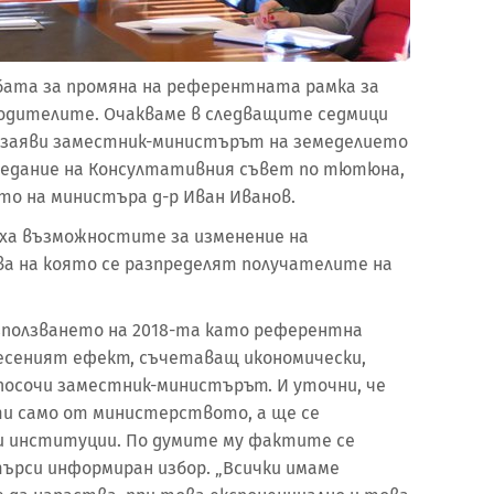
бата за промяна на референтната рамка за
одителите. Очакваме в следващите седмици
а заяви заместник-министърът на земеделието
аседание на Консултативния съвет по тютюна,
то на министъра д-р Иван Иванов.
яха възможностите за изменение на
ва на която се разпределят получателите на
използването на 2018-та като референтна
месеният ефект, съчетаващ икономически,
 посочи заместник-министърът. И уточни, че
и само от министерството, а ще се
и институции. По думите му фактите се
ърси информиран избор. „Всички имаме