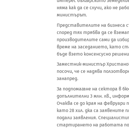
интерес българското земеделие
няма как да се случи, ако не р
министърът.
Представителите на бизнеса с
според тях трябва да се вземат п
производителите сами да избир
време на заседанието, като ст
бъде взето консенсусно решени
Заместник-министър Христанов
посочи, че се надява ползотво
занапред.
За подпомагане на сектора в бю
допълнителни 3 млн. лв., инф
Очаква се до края на февруари
като 28 хил. дка са заявените 
подали заявления. Специалисти
стартирането на работата по 