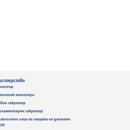
истерство
нистър
местник-министри
авен секретар
рламентарен секретар
ъжностно лице по защита на данните
МЗХ