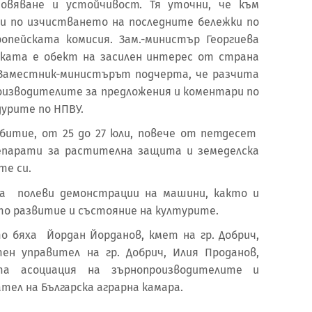
новяване и устойчивост. Тя уточни, че към
и по изчистването на последните бележки по
опейската комисия. Зам.-министър Георгиева
рката е обект на засилен интерес от страна
 Заместник-министърът подчерта, че разчита
оизводителите за предложения и коментари по
дурите по НПВУ.
битие, от 25 до 27 юли, повече от петдесет
репарати за растителна защита и земеделска
те си.
на полеви демонстрации на машини, както и
то развитие и състояние на културите.
 бяха Йордан Йорданов, кмет на гр. Добрич,
ен управител на гр. Добрич, Илия Проданов,
та асоциация на зърнопроизводителите и
тел на Българска аграрна камара.