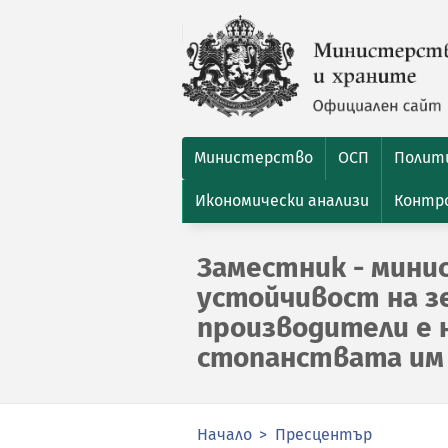
Министерство
ОСП
Полити
Икономически анализи
Контро
Заместник - минис
устойчивост на з
производители е 
стопанствата им
Начало
Пресцентър