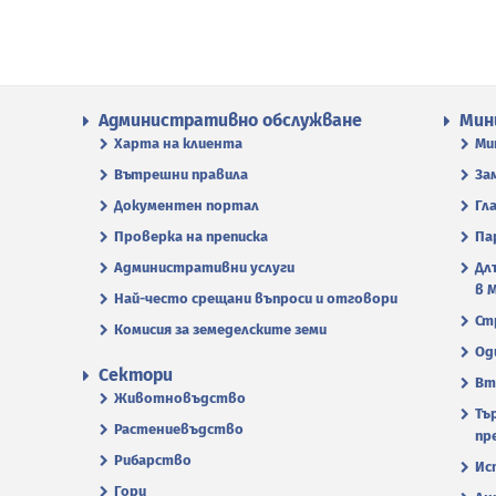
Административно обслужване
Мин
Харта на клиента
Ми
Вътрешни правила
За
Документен портал
Гл
Проверка на преписка
Па
Административни услуги
Дл
в 
Най-често срещани въпроси и отговори
Ст
Комисия за земеделските земи
Од
Сектори
Вт
Животновъдство
Тъ
Растениевъдство
пр
Рибарство
Ис
Гори