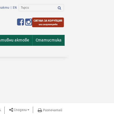
такти
EN
|
СИГНАЛ ЗА КОРУПЦИЯ
или злоупотреби
ативни актове
Статистика
Сподели
S
Разпечатай