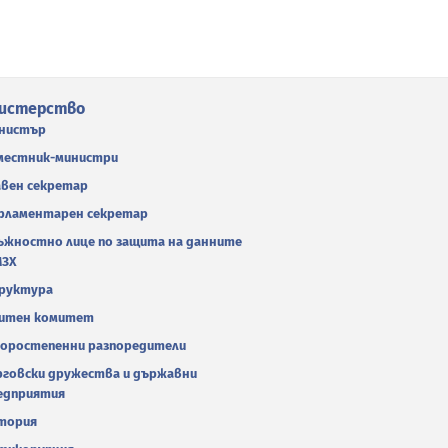
истерство
нистър
местник-министри
авен секретар
рламентарен секретар
ъжностно лице по защита на данните
МЗХ
руктура
итен комитет
оростепенни разпоредители
рговски дружества и държавни
едприятия
тория