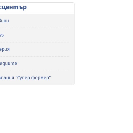
сцентър
вини
ws
ерия
медиите
мпания "Супер фермер"