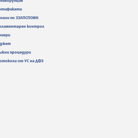
тикорупция
ртификати
гнали по ЗЗЛПСПОИН
рламентарен контрол
риери
джет
ъжни процедури
отоколи от УС на ДФЗ