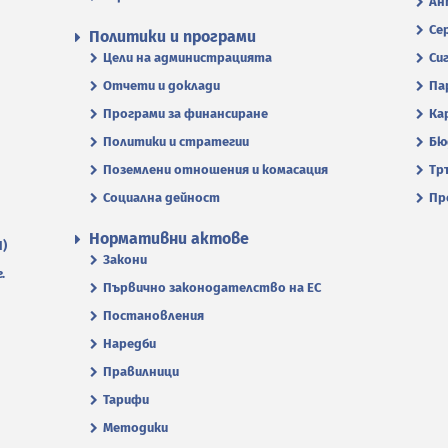
Ан
Се
Политики и програми
Цели на администрацията
Си
Отчети и доклади
Па
Програми за финансиране
Ка
Политики и стратегии
Бю
Поземлени отношения и комасация
Тр
Социална дейност
Пр
Нормативни актове
П)
Закони
.
Първично законодателство на ЕС
Постановления
Наредби
Правилници
Тарифи
Методики