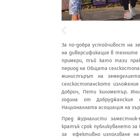
За по-добра устойчивост на з
на диверсификация в техните 
примери, тъй като тази пра
период на Общата селскостопанс
министърът на земеделието
селскостопанското изложение
Добрич, Пети километър. Ин
година от Добруджанския 
Националната асоциация на зър
Пред журналисти заместник-
кратък срок публикуването за
за ефективно използване на