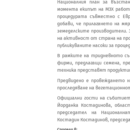
Националния план за възста
момента екипът на МЗХ работ
процедурата съвместно с Евр
добави, че прилагането на мя
земеделските производители.
на активност от страна на пр
публикуваните насоки за проце
В рамките на тридневното съ
фирми, предлагащи семена, п
техника представят продукти
Предвидено е провеждането 
проследяване на вегетационно
Официални гости на събитието
Йорданка Костадинова, област
председател на Национална
Костадин Костадинов, председа
Сподели в: