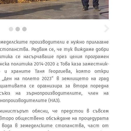
емеделските производители е нужно прилагане
стопанства. Радвам се, че тук виждаме добри
ктика се насърчаваше през целия програмен
ка политика 2014-2020 г. Това каза заместник-
 и храните Таня Георгиева, която откри
 „Ден на полето 2023“ в землището на град
ициативата се организира за втора поредна
съюз на зърнопроизводителите, член на
нопроизводителите (НАЗ).
министърът обясни, че предстои в съвсем
 второ обществено обсъждане на процедурата
 вода в земеделските стопанства, част от