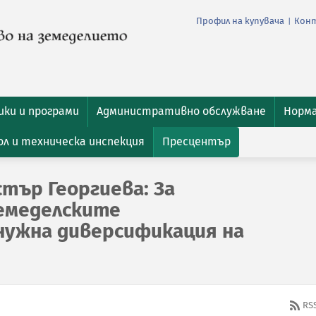
Профил на купувача
Кон
|
ки и програми
Административно обслужване
Норм
л и техническа инспекция
Пресцентър
тър Георгиева: За
емеделските
нужна диверсификация на
RS