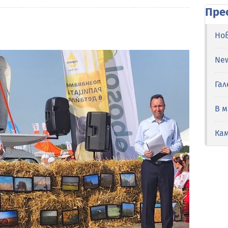
Пре
Но
Ne
Гал
В 
Ка