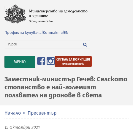
Профил на купувача
|
Контакти
|
EN
СИГНАЛ ЗА КОРУПЦИЯ
TOGGLE
МЕНЮ
или злоупотреби
NAVIGATION
Заместник-министър Гечев: Селското
стопанство е най-големият
ползвател на дронове в света
Начало
Пресцентър
15 Октомври 2021