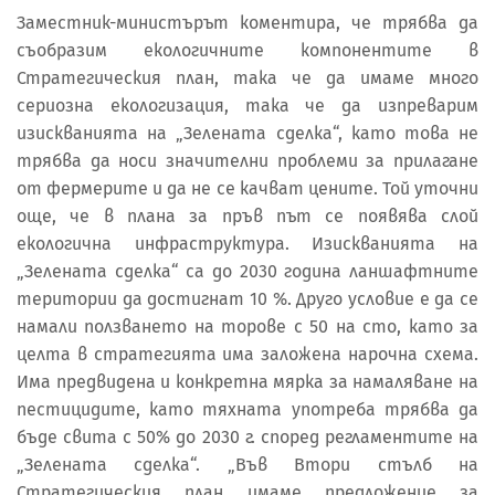
Заместник-министърът коментира, че трябва да
съобразим екологичните компонентите в
Стратегическия план, така че да имаме много
сериозна екологизация, така че да изпреварим
изискванията на „Зелената сделка“, като това не
трябва да носи значителни проблеми за прилагане
от фермерите и да не се качват цените. Той уточни
още, че в плана за пръв път се появява слой
екологична инфраструктура. Изискванията на
„Зелената сделка“ са до 2030 година ланшафтните
територии да достигнат 10 %. Друго условие е да се
намали ползването на торове с 50 на сто, като за
целта в стратегията има заложена нарочна схема.
Има предвидена и конкретна мярка за намаляване на
пестицидите, като тяхната употреба трябва да
бъде свита с 50% до 2030 г. според регламентите на
„Зелената сделка“. „Във Втори стълб на
Стратегическия план имаме предложение за