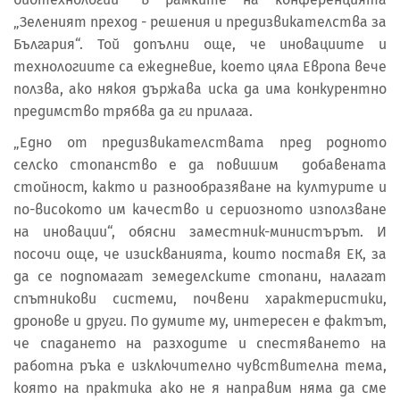
„Зеленият преход - решения и предизвикателства за
България“. Той допълни още, че иновациите и
технологиите са ежедневие, което цяла Европа вече
ползва, ако някоя държава иска да има конкурентно
предимство трябва да ги прилага.
„Едно от предизвикателствата пред родното
селско стопанство е да повишим добавената
стойност, както и разнообразяване на културите и
по-високото им качество и сериозното използване
на иновации“, обясни заместник-министърът. И
посочи още, че изискванията, които поставя ЕК, за
да се подпомагат земеделските стопани, налагат
спътникови системи, почвени характеристики,
дронове и други. По думите му, интересен е фактът,
че спадането на разходите и спестяването на
работна ръка е изключително чувствителна тема,
която на практика ако не я направим няма да сме