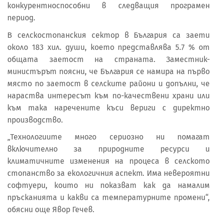
конкурентноспособни в следващия програмен
период.
В селскостопанския сектор в България са заети
около 183 хил. души, което представлява 5.7 % от
общата заетост на страната. Заместник-
министърът поясни, че България се намира на първо
място по заетост в селските райони и допълни, че
нараства интересът към по-качествени храни или
към така наречените къси вериги с директно
производство.
„Технологиите много сериозно ни помагат
включително за природните ресурси и
климатичните изменения на процеса в селското
стопанство за екологичния аспект. Има невероятни
софтуери, които ни показват как да намалим
пръсканията и какви са температурните промени“,
обясни още Явор Гечев.