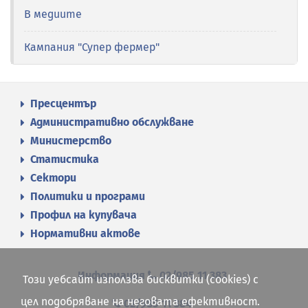
В медиите
Кампания "Супер фермер"
Пресцентър
Административно обслужване
Министерство
Статистика
Сектори
Политики и програми
Профил на купувача
Нормативни актове
Информация
02/985 11 383
Този уебсайт използва бисквитки (cookies) с
цел подобряване на неговата ефективност.
02/985 11 384