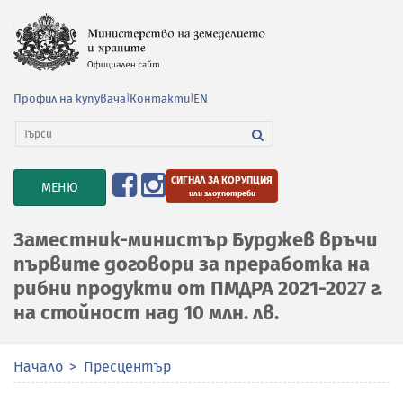
Профил на купувача
|
Контакти
|
EN
СИГНАЛ ЗА КОРУПЦИЯ
TOGGLE
МЕНЮ
или злоупотреби
NAVIGATION
Заместник-министър Бурджев връчи
първите договори за преработка на
рибни продукти от ПМДРА 2021-2027 г.
на стойност над 10 млн. лв.
Начало
Пресцентър