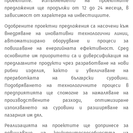
проектите. Изпълнението на проектните
предложения ще продължи от 12 до 24 месеца, в
зависимост от характера на инвестициите.
Одобрените проектни предложения са насочени към
внедряване на иновативни технологични линии,
автоматизирано оборудване и процеси за
повишаване на енергийната ефективност. Сред
основните им приоритети са и диверсификация на
предлаганите продукти чрез разработване на нови
рибни изделия, както и увеличаване на
преработката на български суровини.
Подобряването на технологичните процеси в
предприятията ще спомогне за намаляване на
производствените разходи, оптимизиране
използването на суровини и разширяване на
пазарния им дял.
Реализацията на проектите ще допринесе за
повишаване на конкурентоспособността на