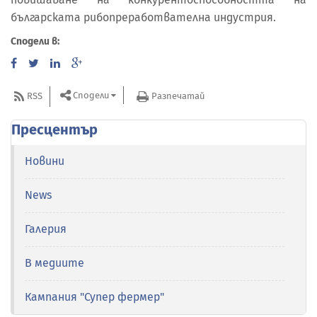
българската рибопреработвателна индустрия.
Сподели в:
Сподели
RSS
Разпечатай
Пресцентър
Новини
News
Галерия
В медиите
Кампания "Супер фермер"