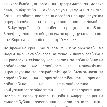
на Управляващия орган на Програмата за морско
дело, рибарство и аквакултури (ПМДРА) 2021-2027,
връчи първите подписани договори по процедурата
„Преработване на продуктите от риболов и
аквакултури“. Той проведе срещи с първите
бенефициенти от общо осем по процедурата, чиито
договори са на стойност над 10 млн. лв.
По време на срещите си зам.-министърът заяви, че
ПМДРА има ключова роля за устойчивото развитие
на рибарския сектор у нас, както и за повишаване на
добавената му стойност за икономиката.
„Процедурата за преработка дава възможност за
подобряване на производствените процеси,
повишаване на ефективността и
конкурентоспособността на предприятията.
Целта е изграждането на нови и модернизация на
съществуващи предприятия, като по този начин