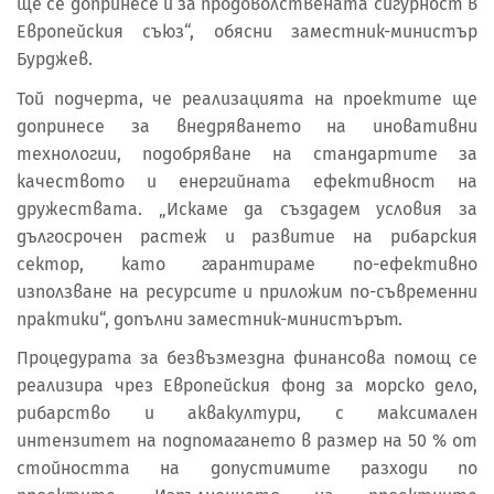
ще се допринесе и за продоволствената сигурност в
Европейския съюз“, обясни заместник-министър
Бурджев.
Той подчерта, че реализацията на проектите ще
допринесе за внедряването на иновативни
технологии, подобряване на стандартите за
качеството и енергийната ефективност на
дружествата. „Искаме да създадем условия за
дългосрочен растеж и развитие на рибарския
сектор, като гарантираме по-ефективно
използване на ресурсите и приложим по-съвременни
практики“, допълни заместник-министърът.
Процедурата за безвъзмездна финансова помощ се
реализира чрез Европейския фонд за морско дело,
рибарство и аквакултури, с максимален
интензитет на подпомагането в размер на 50 % от
стойността на допустимите разходи по