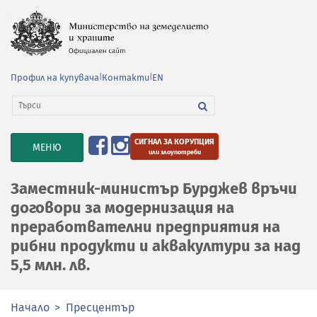
Профил на купувача
|
Контакти
|
EN
СИГНАЛ ЗА КОРУПЦИЯ
TOGGLE
МЕНЮ
или злоупотреби
NAVIGATION
Заместник-министър Бурджев връчи
договори за модернизация на
преработвателни предприятия на
рибни продукти и аквакултури за над
5,5 млн. лв.
Начало
Пресцентър