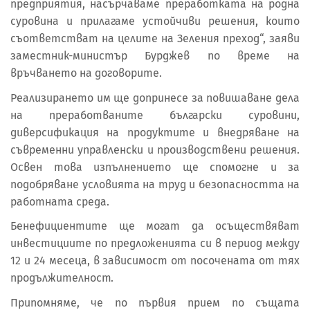
предприятия, насърчаваме преработката на родна
суровина и прилагаме устойчиви решения, които
съответстват на целите на Зеления преход“, заяви
заместник-министър Бурджев по време на
връчването на договорите.
Реализирането им ще допринесе за повишаване дела
на преработваните български суровини,
диверсификация на продуктите и внедряване на
съвременни управленски и производствени решения.
Освен това изпълнението ще спомогне и за
подобряване условията на труд и безопасността на
работната среда.
Бенефициентите ще могат да осъществяват
инвестициите по предложенията си в период между
12 и 24 месеца, в зависимост от посочената от тях
продължителност.
Припомняме, че по първия прием по същата