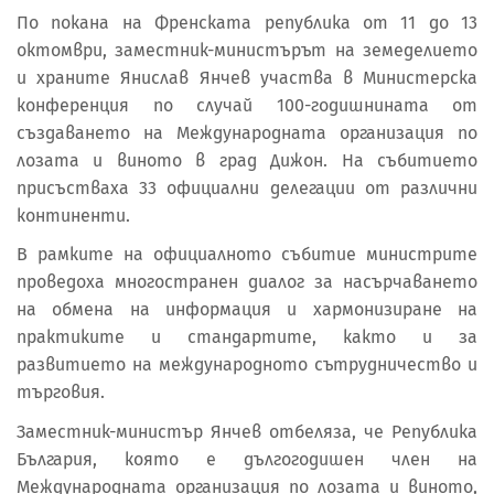
По покана на Френската република от 11 до 13
октомври, заместник-министърът на земеделието
и храните Янислав Янчев участва в Министерска
конференция по случай 100-годишнината от
създаването на Международната организация по
лозата и виното в град Дижон. На събитието
присъстваха 33 официални делегации от различни
континенти.
В рамките на официалното събитие министрите
проведоха многостранен диалог за насърчаването
на обмена на информация и хармонизиране на
практиките и стандартите, както и за
развитието на международното сътрудничество и
търговия.
Заместник-министър Янчев отбеляза, че Република
България, която е дългогодишен член на
Международната организация по лозата и виното,