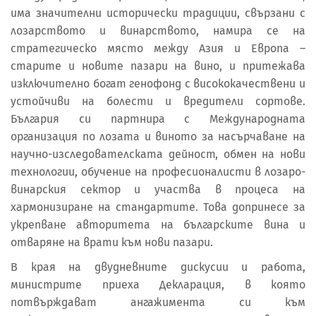
има значителни исторически традиции, свързани с
лозарството и винарството, намира се на
стратегическо място между Азия и Европа –
старите и новите пазари на вино, и притежава
изключително богат генофонд с висококачествени и
устойчиви на болести и вредители сортове.
България си партнира с Международната
организация по лозата и виното за насърчаване на
научно-изследователската дейност, обмен на нови
технологии, обучение на професионалисти в лозаро-
винарския сектор и участва в процеса на
хармонизиране на стандартите. Това допринесе за
укрепване авторитета на българските вина и
отваряне на врати към нови пазари.
В края на двудневните дискусии и работа,
министрите приеха Декларация, в която
потвърждават ангажимента си към