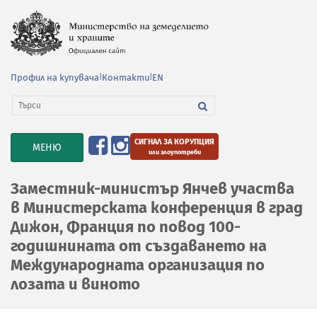
Профил на купувача
|
Контакти
|
EN
СИГНАЛ ЗА КОРУПЦИЯ
TOGGLE
МЕНЮ
или злоупотреби
NAVIGATION
Заместник-министър Янчев участва
в Министерската конференция в град
Дижон, Франция по повод 100-
годишнината от създаването на
Международната организация по
лозата и виното