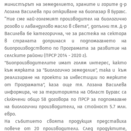
министърът на земеделието, храните и горите д-р
Лозана Василева при откриване на биопазар в Бургас.
“Ние сме най-големият производител на биологично
розово и лавандулово масло в света”, допълни тя. Д-р
Василева бе категорична, че за растежа на сектора
в страната допринася и подпомагането на
биопроизводството по Програмата за развитие на
селските райони (ПРСР 2014 - 2020 г).
"Биопроизводителите имат голям интерес, както
към мярката за "Биологично земеделие", така и към
реализиране на проекти за инвестиции по мерките
от Програмата", каза още тя. Лозана Василева
информира, че за територията на Област Бургас са
сключени общо 58 договора по ПРСР за подпомагане
на биологични производители, на стойност 5.7 млн.
евро.
На събитието своята продукция представиха
повече от 20 производители. След продуктите,