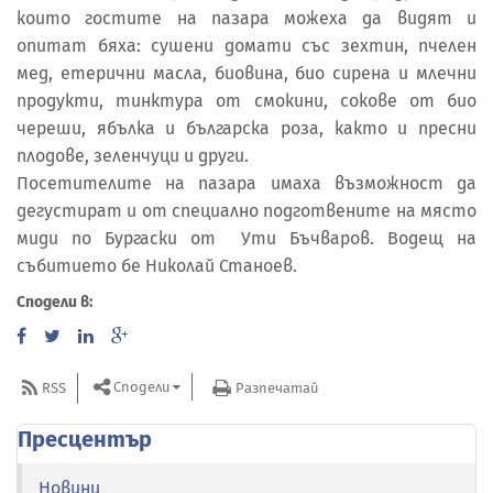
които гостите на пазара можеха да видят и
опитат бяха: сушени домати със зехтин, пчелен
мед, етерични масла, биовина, био сирена и млечни
продукти, тинктура от смокини, сокове от био
череши, ябълка и българска роза, както и пресни
плодове, зеленчуци и други.
Посетителите на пазара имаха възможност да
дегустират и от специално подготвените на място
миди по Бургаски от Ути Бъчваров. Водещ на
събитието бе Николай Станоев.
Сподели в:
Сподели
RSS
Разпечатай
Пресцентър
Новини