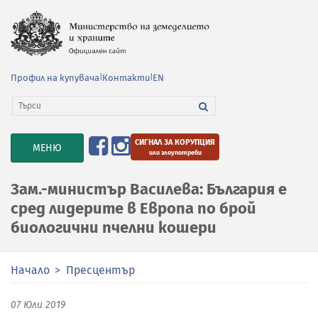
Профил на купувача
|
Контакти
|
EN
СИГНАЛ ЗА КОРУПЦИЯ
TOGGLE
МЕНЮ
или злоупотреби
NAVIGATION
Зам.-министър Василева: България е
сред лидерите в Европа по брой
биологични пчелни кошери
Начало
Пресцентър
07 Юли 2019