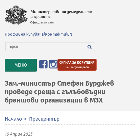
Профил на купувача
|
Контакти
|
EN
СИГНАЛ ЗА КОРУПЦИЯ
TOGGLE
МЕНЮ
или злоупотреби
NAVIGATION
Зам.-министър Стефан Бурджев
проведе среща с гълъбовъдни
браншови организации в МЗХ
Начало
Пресцентър
16 Април 2025