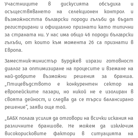
Участниците в дискусията обсъдиха и
осъществяването на селекционен контрол и
възможността български породи гълъби да бъдат
регистрирани и официално признати като типични
за страната ни. У нас има общо 46 породи български
гълъби, от които към момента 26 са признати в
Европа.
Заместник-министър Бурджев изрази готовност
диалог за оптимизиране на процесите и вземане на
най-добрите възможни решения за бранша.
„Птицевъдството е конкурентен сектор на
европейските пазари, но никой не е изолиран в
своята дейност, и следва да се търси балансирано
решение“, заяви още той.
„БАБХ полага усилия да отговори на всички искания на
различните браншове. Не можем да изключим
високорисковите фактори в ситуацията на