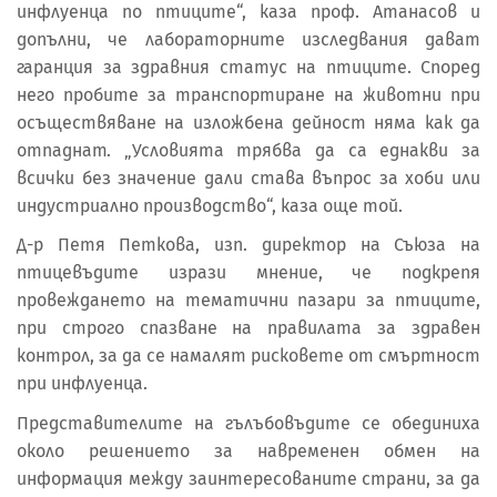
инфлуенца по птиците“, каза проф. Атанасов и
допълни, че лабораторните изследвания дават
гаранция за здравния статус на птиците. Според
него пробите за транспортиране на животни при
осъществяване на изложбена дейност няма как да
отпаднат. „Условията трябва да са еднакви за
всички без значение дали става въпрос за хоби или
индустриално производство“, каза още той.
Д-р Петя Петкова, изп. директор на Съюза на
птицевъдите изрази мнение, че подкрепя
провеждането на тематични пазари за птиците,
при строго спазване на правилата за здравен
контрол, за да се намалят рисковете от смъртност
при инфлуенца.
Представителите на гълъбовъдите се обединиха
около решението за навременен обмен на
информация между заинтересованите страни, за да